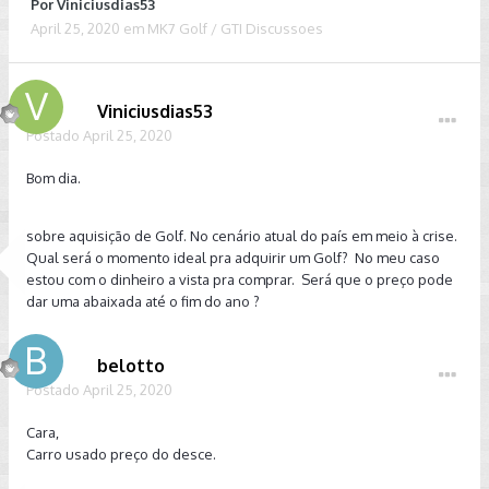
Por
Viniciusdias53
April 25, 2020
em
MK7 Golf / GTI Discussoes
Viniciusdias53
Postado
April 25, 2020
Bom dia.
sobre aquisição de Golf. No cenário atual do país em meio à crise.
Qual será o momento ideal pra adquirir um Golf? No meu caso
estou com o dinheiro a vista pra comprar. Será que o preço pode
dar uma abaixada até o fim do ano ?
belotto
Postado
April 25, 2020
Cara,
Carro usado preço do desce.