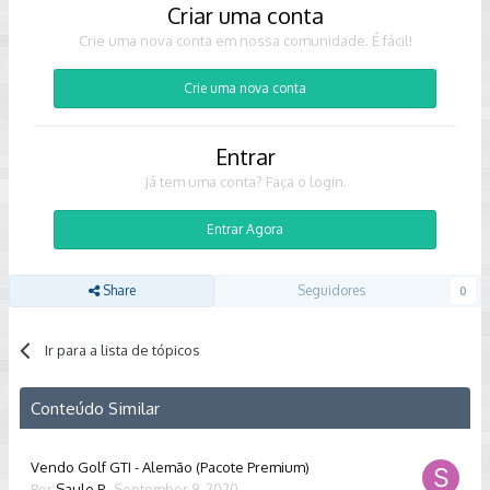
Criar uma conta
Crie uma nova conta em nossa comunidade. É fácil!
Crie uma nova conta
Entrar
Já tem uma conta? Faça o login.
Entrar Agora
Share
Seguidores
0
Ir para a lista de tópicos
Conteúdo Similar
Vendo Golf GTI - Alemão (Pacote Premium)
Por
Saulo P.
,
September 9, 2020