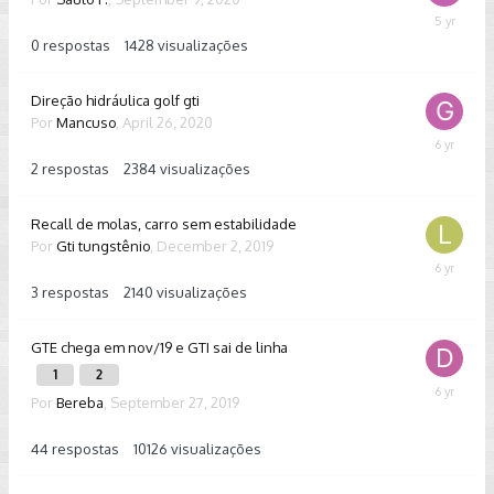
Septembe
9,
0
respostas
1428
visualizações
2020
Direção hidráulica golf gti
Por
Mancuso
,
April 26, 2020
April
30,
2
respostas
2384
visualizações
2020
Recall de molas, carro sem estabilidade
Por
Gti tungstênio
,
December 2, 2019
January
9,
3
respostas
2140
visualizações
2020
GTE chega em nov/19 e GTI sai de linha
1
2
Novembe
Por
Bereba
,
September 27, 2019
10,
2019
44
respostas
10126
visualizações