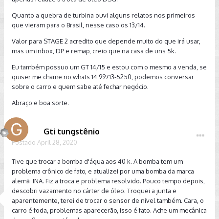
Quanto a quebra de turbina ouvi alguns relatos nos primeiros
que vieram para o Brasil, nesse caso os 13/14.
Valor para STAGE 2 acredito que depende muito do que irá usar,
mas um inbox, DP e remap, creio que na casa de uns 5k.
Eu também possuo um GT 14/15 e estou com o mesmo a venda, se
quiser me chame no whats 14 99713-5250, podemos conversar
sobre o carro e quem sabe até fechar negócio.
Abraço e boa sorte.
Gti tungstênio
Postado
April 28, 2020
Tive que trocar a bomba d'água aos 40 k. A bomba tem um
problema crônico de fato, e atualizei por uma bomba da marca
alemã INA. Fiz a troca e problema resolvido. Pouco tempo depois,
descobri vazamento no cárter de óleo. Troquei a junta e
aparentemente, terei de trocar o sensor de nível também. Cara, o
carro é foda, problemas aparecerão, isso é fato. Ache um mecânica