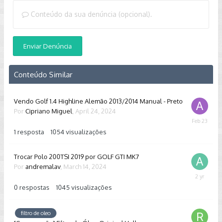
Conteúdo da sua denúncia (opcional).
Enviar Denúncia
Conteúdo Similar
Vendo Golf 1.4 Highline Alemão 2013/2014 Manual - Preto
Por
Cipriano Miguel
,
April 24, 2024
February
23
1
resposta
1054
visualizações
Trocar Polo 200TSI 2019 por GOLF GTI MK7
Por
andremalav
,
March 14, 2024
March
14,
0
respostas
1045
visualizações
2024
filtro de oleo