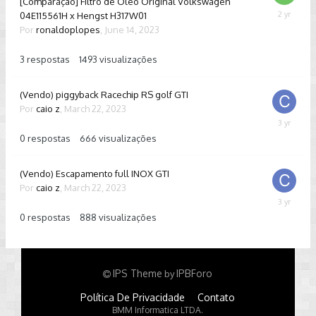
[Comparação] Filtro de Óleo Original Volkswagen
04E115561H x Hengst H317W01
Septembe
18,
Por
ronaldoplopes
,
June 14, 2023
2023
3
respostas
1493
visualizações
(Vendo) piggyback Racechip RS golf GTI
Por
caio z
,
March 22, 2023
March
22,
0
respostas
666
visualizações
2023
(Vendo) Escapamento full INOX GTI
Por
caio z
,
March 22, 2023
March
22,
0
respostas
888
visualizações
2023
IPS Theme
IPBForo
by
Política De Privacidade
Contato
BMM Informatica LTDA.