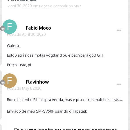
April 30, 2020
em
Peças e Acessórios MK7
Fabio Moco
Postado
April 30, 2020
Galera,
Estou atrás das molas vogtland ou eibach para golf GTI.
Preço justo, pf
Flavinhow
Postado
May 1, 2020
Bom dia, tenho Eibach pra venda, mas é pra carros multilink atrás....
Enviado de meu SM-G960F usando o Tapatalk