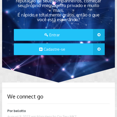
reputação de seus companheiros, começar
seu próprio mensageiro privado e muito
mais.
É rápido e totalmente grátis, então o que
você está esperando?
Entrar
Cadastre-se
We connect go
Por
belotto
August 9, 2023
em
Manutenção Do Seu MK7