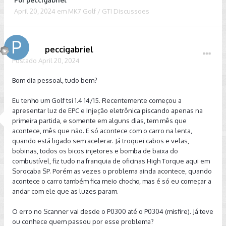
Por
peccigabriel
April 20, 2024
em
MK7 Golf / GTI Discussoes
peccigabriel
Postado
April 20, 2024
Bom dia pessoal, tudo bem?
Eu tenho um Golf tsi 1.4 14/15. Recentemente começou a
apresentar luz de EPC e Injeção eletrônica piscando apenas na
primeira partida, e somente em alguns dias, tem mês que
acontece, mês que não. E só acontece com o carro na lenta,
quando está ligado sem acelerar. Já troquei cabos e velas,
bobinas, todos os bicos injetores e bomba de baixa do
combustível, fiz tudo na franquia de oficinas High Torque aqui em
Sorocaba SP. Porém as vezes o problema ainda acontece, quando
acontece o carro também fica meio chocho, mas é só eu começar a
andar com ele que as luzes param.
O erro no Scanner vai desde o P0300 até o P0304 (misfire). Já teve
ou conhece quem passou por esse problema?