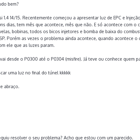
tudo bem?
si 1.4 14/15. Recentemente começou a apresentar luz de EPC e Injeção
s dias, tem mês que acontece, mês que não. E só acontece com o ca
velas, bobinas, todos os bicos injetores e bomba de baixa do combustí
SP. Porém as vezes o problema ainda acontece, quando acontece o 
om ele que as luzes param.
vai desde o P0300 até o P0304 (misfire). Já teve ou conhece quem 
car uma luz no final do túnel kkkkk
te abraço.
seguiu resolver o seu problema? Acho que estou com um parecido.