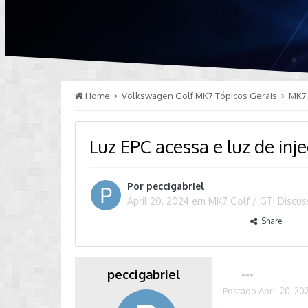
Home
Volkswagen Golf MK7 Tópicos Gerais
MK7 
Luz EPC acessa e luz de inj
Por
peccigabriel
April 20, 2024
em
MK7 Golf / GTI Discu
Share
peccigabriel
Postado
April 20, 20