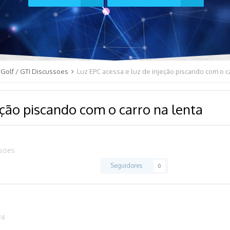
Golf / GTI Discussoes
Luz EPC acessa e luz de injeção piscando com o c
eção piscando com o carro na lenta
ssoes
Seguidores
0
24