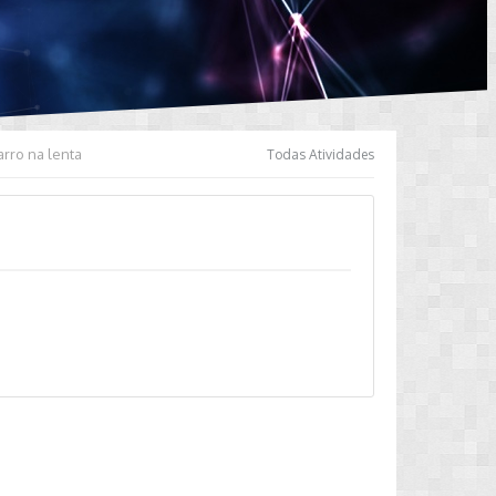
arro na lenta
Todas Atividades