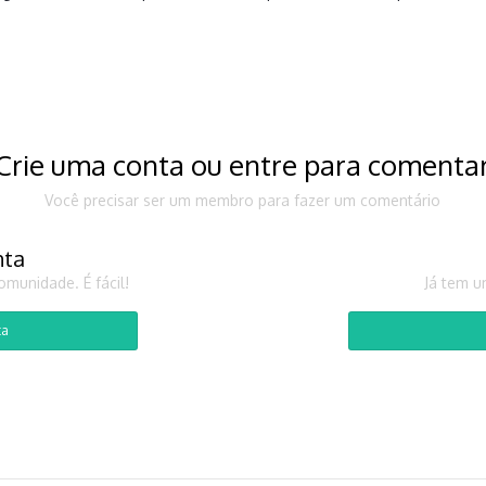
Crie uma conta ou entre para comenta
Você precisar ser um membro para fazer um comentário
nta
munidade. É fácil!
Já tem u
ta