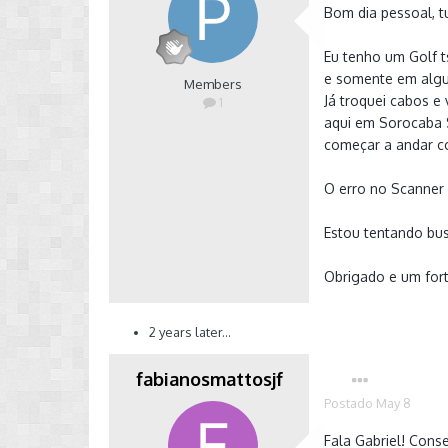
Bom dia pessoal, 
Eu tenho um Golf t
e somente em algun
Members
Já troquei cabos e 
1
aqui em Sorocaba 
começar a andar c
O erro no Scanner 
Estou tentando bus
Obrigado e um for
2 years later...
fabianosmattosjf
Postado
May 8
Fala Gabriel! Con