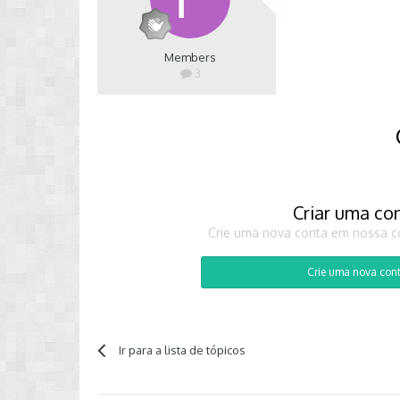
Members
3
Criar uma co
Crie uma nova conta em nossa co
Crie uma nova con
Ir para a lista de tópicos