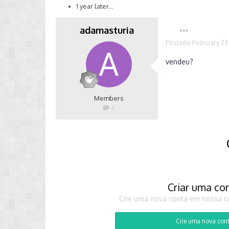
1 year later...
adamasturia
Postado
February 23
vendeu?
Members
4
Criar uma co
Crie uma nova conta em nossa co
Crie uma nova con