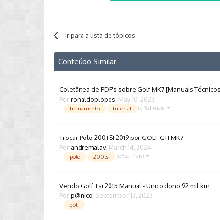
Ir para a lista de tópicos
Conteúdo Similar
Coletânea de PDF's sobre Golf MK7 [Manuais Técnicos,
Por
ronaldoplopes
,
May 10, 2023
(e %d mais)
treinamento
tutorial
Trocar Polo 200TSI 2019 por GOLF GTI MK7
Por
andremalav
,
March 14, 2024
(e %d mais)
polo
200tsi
Vendo Golf Tsi 2015 Manual - Unico dono 92 mil km
Por
p@nico
,
September 13, 2023
golf