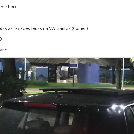
 melhor)
as as revisões feitas na VW Santos (Comeri)
00
ário