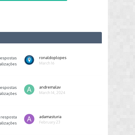
ronaldoplopes
respostas
March 16
alizações
andremalav
respostas
March 14, 2024
alizações
adamasturia
resposta
February 23
alizações