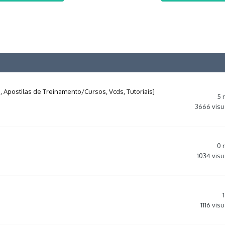
 Apostilas de Treinamento/Cursos, Vcds, Tutoriais]
5
3666
visu
0
1034
visu
1
1116
visu