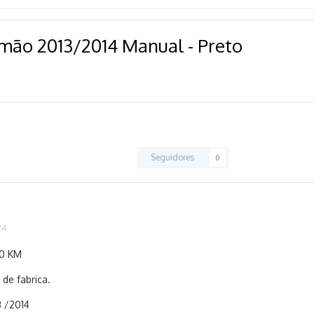
emão 2013/2014 Manual - Preto
Seguidores
0
24
00 KM
 de fabrica.
3 /2014