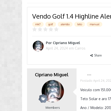
Vendo Golf 1.4 Highline Al
mk7
golf
alemão
teto
manual
Por
Cipriano Miguel
April 24, 2024
em
Carros
Share
Cipriano Miguel
Postado
April 24, 20
Veiculo com 151.0
Teto Solar e aro 17
Members
Ano / Modelo: 201