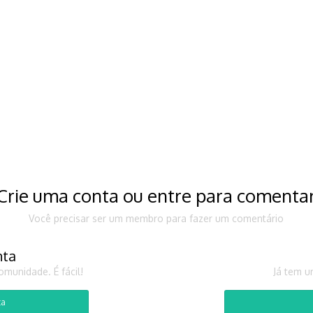
Crie uma conta ou entre para comenta
Você precisar ser um membro para fazer um comentário
nta
munidade. É fácil!
Já tem u
ta