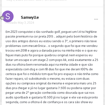
Samwylle
Postado
May 3, 2024
Em 2023 conquistei o tão sonhado golf, peguei um 1.4 tsi highline
pacote premium na cor preta 2015 .. adquiri pelo bom histórico de
uso dos antigos donos eu estou sendo o 3º, o primeiro não teve
problemas com mecatrônica .. o segundo que foi que me vendeu
trocou em 2018 e agora a danada parou na minha mão e o que eu
fiquei mais puto foi porque quebrou original nem esperou eu
botar um escape e um stage 2 com pops kk, está exatamente a 25
dias na oficina bem renomada aqui na minha cidade e que são
especialista com dsg e com 18 dias foi que me deram 100% de
certeza que foi o módulo tcm que foi pro espaço e não tinha como
fazer reparo, só substituindo o mesmo, eu estava com duas
opções ou comprava original da mesma e esperaria mais uns 25
dias pra chegar e já no lugar gastaria 7.500 ou poderia optar por
pegar uma de 2º geração conhecida como dourada que sai nos
audis sportback e gastaria 10.500 já no lugar e ele vai esta pronto
segunda, como a oficina é de confiança e os cara são show eu