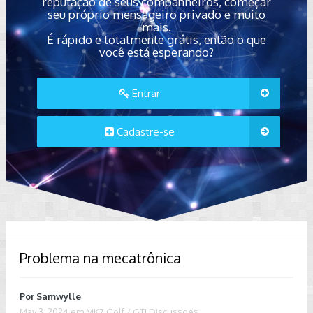
reputação de seus companheiros, começar
seu próprio mensageiro privado e muito
mais.
É rápido e totalmente grátis, então o que
você está esperando?
Entrar
Cadastre-se
Problema na mecatrônica
Por
Samwylle
May 3, 2024
em
MK7 Golf / GTI Discussoes