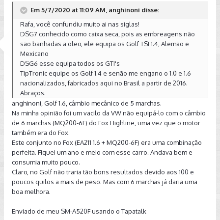
Em 5/7/2020 at 11:09 AM, anghinoni disse:
Rafa, você confundiu muito ai nas siglas!
DSG7 conhecido como caixa seca, pois as embreagens não
são banhadas a oleo, ele equipa os Golf TSI 1.4, Alemão e
Mexicano
DSG6 esse equipa todos os GTI's
TipTronic equipe os Golf 1.4 e senão me engano o 1.0 e 1.6
nacionalizados, fabricados aqui no Brasil a partir de 2016.
Abraços.
anghinoni, Golf 1.6, câmbio mecânico de 5 marchas.
Na minha opinião foi um vacilo da VW não equipá-lo com o câmbio
de 6 marchas (MQ200-6F) do Fox Highline, uma vez que o motor
também era do Fox.
Este conjunto no Fox (EA211 1.6 + MQ200-6F) era uma combinação
perfeita. Fiquei um ano e meio com esse carro. Andava bem e
consumia muito pouco.
Claro, no Golf não traria tão bons resultados devido aos 100 e
poucos quilos a mais de peso. Mas com 6 marchas já daria uma
boa melhora.
Enviado de meu SM-A520F usando o Tapatalk