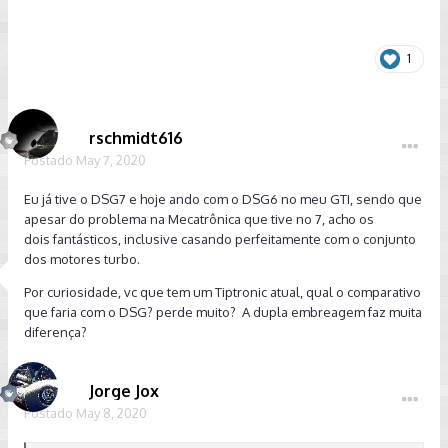
1
rschmidt616
Postado
May 7, 2020
Eu já tive o DSG7 e hoje ando com o DSG6 no meu GTI, sendo que
apesar do problema na Mecatrônica que tive no 7, acho os
dois fantásticos, inclusive casando perfeitamente com o conjunto
dos motores turbo.
Por curiosidade, vc que tem um Tiptronic atual, qual o comparativo
que faria com o DSG? perde muito? A dupla embreagem faz muita
diferença?
Jorge Jox
Postado
May 8, 2020