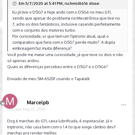
Em 5/7/2020 at 5:41 PM, rschmidt616 disse:
Eu já tive o DSG7 e hoje ando com o DSG6 no meu GTI,
sendo que apesar do problema na Mecatrônica que tive no
7, acho os dois fantásticos, inclusive casando perfeitamente
com o conjunto dos motores turbo.
Por curiosidade, vc que tem um Tiptronic atual, qual o
comparativo que faria com o DSG? perde muito? A dupla
embreagem faz muita diferença?
Você pode me matar uma curiosidade, já que teve os dois e não
só apenas andou.
Quais as diferenças percebeu entre o DSG7 e o DSG6?
Enviado de meu SM-A520F usando o Tapatalk
Marcelpb
Postado
May 15, 2020
Dsg 6 marchas do GTI, caixa lubrificada, é espetacular. Já o
triptronic, não casa bem com o 1.4 tsi que exige câmbio dev7
marchas pra render melhor.