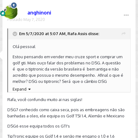
anghinoni
Postado
May 7, 2020
Em 5/7/2020 at 5:07 AM, Rafa Assis disse:
Olá pessoal
Estou pensando em vender meu cruze sport e comprar um
golf gti. Mais ouço falar dos problemas no DSG. A questão
é que o tiptronic da versão brasileira é bem antiga e não
acredito que possua o mesmo desempenho. Afinal o que é
melhor? DSG ou tiptronic? Será que o câmbio DSG
realmente é uma bomba?
Expand
Rafa, você confundiu muito ai nas siglas!
DSG7 conhecido como caixa seca, pois as embreagens não são
banhadas a oleo, ele equipa os Golf TSI 1.4, Alemão e Mexicano
DSG6 esse equipa todos os GTI's
TipTronic equipe os Golf 1.4 e senão me engano o 1.0 e 1.6