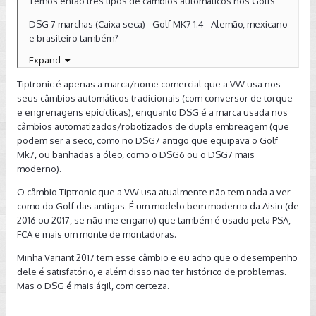
Temos então três tipos de câmbios automáticos nos Golfs:
DSG 7 marchas (Caixa seca) - Golf MK7 1.4 - Alemão, mexicano
e brasileiro também?
Expand
DSG 6 marchas (Caixa á òleo) - Todos GTI MK7
Tiptronic é apenas a marca/nome comercial que a VW usa nos
Tiptronic - GTI MK5, Jetta MK6 e em qual mais?
seus câmbios automáticos tradicionais (com conversor de torque
Qual a principal diferença entre o DSG6 e o Tiptronic dos
e engrenagens epicíclicas), enquanto DSG é a marca usada nos
GTI?
câmbios automatizados/robotizados de dupla embreagem (que
podem ser a seco, como no DSG7 antigo que equipava o Golf
Mk7, ou banhadas a óleo, como o DSG6 ou o DSG7 mais
moderno).
O câmbio Tiptronic que a VW usa atualmente não tem nada a ver
como do Golf das antigas. É um modelo bem moderno da Aisin (de
2016 ou 2017, se não me engano) que também é usado pela PSA,
FCA e mais um monte de montadoras.
Minha Variant 2017 tem esse câmbio e eu acho que o desempenho
dele é satisfatório, e além disso não ter histórico de problemas.
Mas o DSG é mais ágil, com certeza.