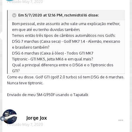
Postado
May 7, 2020
Em 5/7/2020 at 12:16 PM, rschmidt616 disse:
Bom pessoal, este assunto acho vale uma explicação melhor,
em que até eu tenho duvidas também.
Temos então três tipos de câmbios automáticos nos Golfs:
DSG 7 marchas (Caixa seca) - Golf MK7 1.4 - Alemão, mexicano
e brasileiro também?
DSG 6 marchas (Caixa á òleo) - Todos GTI MK7
Tiptronic - GTI MK5, Jetta MK6 e em qual mais?
Qual a principal diferença entre o DSG6 e o Tiptronic dos
GTI?
Como eu disse. Golf GTI (golf 2.0 turbo) só tem DSG de 6 marchas.
Nunca teve tiptronic.
Enviado de meu SM-G950F usando o Tapatalk
Jorge Jox
Postado
May 7, 2020