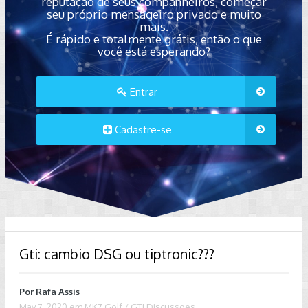
reputação de seus companheiros, começar
seu próprio mensageiro privado e muito
mais.
É rápido e totalmente grátis, então o que
você está esperando?
Entrar
Cadastre-se
Gti: cambio DSG ou tiptronic???
Por
Rafa Assis
May 7, 2020
em
MK7 Golf / GTI Discussoes