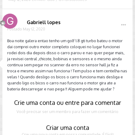
Gabriell lopes
Postado
May 12, 2020
Boa noite galera entao tenho um golf 1.8 gti turbo bateu o motor
dai comprei outro motor completo coloquei no lugar funcionei
rodei dois dia depois disso o carro parou e nao quer pegar mais,
ja revisei central ,chicote, bobinas e sensores e o mesmo ainda
continua sem pegar no scanner da erro no sensor hall ja fiz a
troca e mesmo assim nao funciona ! Tem pulso e tem centelha nas
velas ! Quando desligo os bicos o carro funciona mais desliga e
quando ligo os bicos o carro nao funciona o motor gira ate a
bateria descarregar e nao pega !! Alguem pode me ajudar ?
Crie uma conta ou entre para comentar
Você precisar ser um membro para fazer um comentário
Criar uma conta
Crie uma nova conta em nossa comunidade. É fácil!