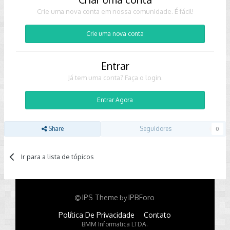
Crie uma nova conta em nossa comunidade. É fácil!
Crie uma nova conta
Entrar
Já tem uma conta? Faça o login.
Entrar Agora
Share
Seguidores
0
Ir para a lista de tópicos
IPS Theme
IPBForo
by
Política De Privacidade
Contato
BMM Informatica LTDA.