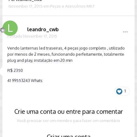
November 17, 2015
em
Peças e Acessórios MK7
leandro_cwb
Postado
November 17, 2015
Vendo lanternas led traseiras, 4 peças jogo completo , utilizado
por menos de 2 meses, funcionando perfeitamente, totalmente
plug and play, instalação em 20 min
R$ 2350
41 99553243 Whats
1
Crie uma conta ou entre para comentar
Você precisar ser um membro para fazer um comentário
Criar uma conta