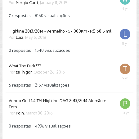
Por
Sergio Curti
,
January 11, 2019
August
11,
7
respostas
8160
visualizações
2021
Highline 2013/2014 - Vermelho - 57.000Km - R$ 68,5 mil
Por
Luiz
,
May 5, 2018
May
5,
0
respostas
1540
visualizações
2018
What The Fuck???
Por
tsi_higor
,
October 26, 2016
Novembe
4,
5
respostas
2157
visualizações
2016
Vendo Golf 1.4 TSI Highline DSG 2013/2014 Alemão +
Teto
Por
Poin
,
March 30, 2016
March
30,
2016
0
respostas
4996
visualizações