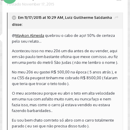
Postado
November 17, 2015
Em 11/17/2015 at 10:29 AM, Luiz Guilherme Saldanha
disse:
@
Maykon Almeida
quebrou o cabo de aço! 50% de certeza
pelo seu relato...
Aconteceu isso no meu 206 um dia antes de eu vender, aqui
em são paulo tem bastante oficina que mexe com isso..eu fiz
em uma perto do metrô São Judas ( não me lembro o nome ).
No meu 206 eu gastei R$ 500,00 na época ( 5 anos atrás ), e
na CSS da peugeot tinham me cobrado R$ 8500,00 ( falaram
que teria que trocar o teto todo ).
O meu aconteceu porque eu abri o teto em alta velocidade
em uma rua com asfalto muito ruim, eu nunca faço e nem
fazia isso, mas como o carro já estava vendido eu estava
fazendo barbaridades..
Eu sou bem chato com teto só abro com o carro totalmente
parado ( eu sei que não precisa disso tudo ).