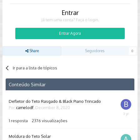
Entrar
Já tem uma conta? Faça o login.
Entrar Agora
Share
Seguidores
0
Ir para a lista de tópicos
Conteúdo Similar
Defletor do Teto Rasgado & Black Piano Trincado
Por
camelodf
,
December 8, 2020
Novembe
9,
1
resposta
2376
visualizações
2022
Moldura do Teto Solar