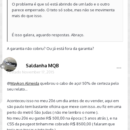
O problema é que só está abrindo de um lado e o outro
parece emperrado. O teto só sobe, mas não se movimenta
mais do que isso.
É isso galera, aguardo respostas. Abraço.
A garantia não cobriu? Ou já está fora da garantia?
Saldanha MQB
Postado
November 17, 2015
@
Maykon Almeida
quebrou o cabo de aço! 50% de certeza pelo
seu relato...
Aconteceu isso no meu 206 um dia antes de eu vender, aqui em
são paulo tem bastante oficina que mexe com isso..eu fiz em uma
perto do metrô São Judas ( não me lembro o nome ).
No meu 206 eu gastei R$ 500,00 na época ( 5 anos atrás ), e na
CSS da peugeot tinham me cobrado R$ 8500,00 ( falaram que
teria que trocar o teto todo ).