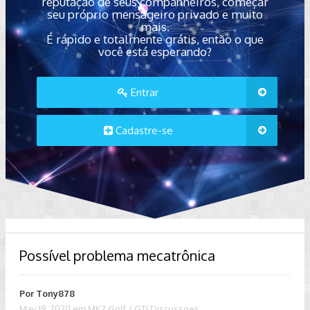
reputação de seus companheiros, começar
seu próprio mensageiro privado e muito
mais.
É rápido e totalmente grátis, então o que
você está esperando?
Entrar
Cadastre-se
Possível problema mecatrônica
Por
Tony878
May 19, 2020
em
MK7 Golf / GTI Discussoes