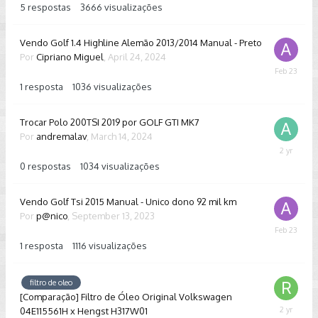
5
respostas
3666
visualizações
Vendo Golf 1.4 Highline Alemão 2013/2014 Manual - Preto
Por
Cipriano Miguel
,
April 24, 2024
February
23
1
resposta
1036
visualizações
Trocar Polo 200TSI 2019 por GOLF GTI MK7
Por
andremalav
,
March 14, 2024
March
14,
0
respostas
1034
visualizações
2024
Vendo Golf Tsi 2015 Manual - Unico dono 92 mil km
Por
p@nico
,
September 13, 2023
February
23
1
resposta
1116
visualizações
filtro de oleo
[Comparação] Filtro de Óleo Original Volkswagen
04E115561H x Hengst H317W01
Septembe