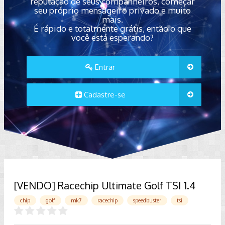
reputação de seus companheiros, começar
seu próprio mensageiro privado e muito
mais.
É rápido e totalmente grátis, então o que
você está esperando?
Entrar
Cadastre-se
[VENDO] Racechip Ultimate Golf TSI 1.4
chip
golf
mk7
racechip
speedbuster
tsi