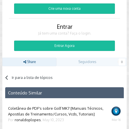
Crie uma nova conta
Entrar
Já tem uma conta? Faça o login.
Entrar Agora
Share
Seguidores
0
Ir para a lista de tópicos
Conteúdo Similar
Coletânea de PDF's sobre Golf MK7 [Manuais Técnicos,
Apostilas de Treinamento/Cursos, Vcds, Tutoriais]
Por
ronaldoplopes
,
May 10, 2023
March
16