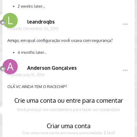
2 weeks later...
leandroqbs
Postado
December 25, 2015
Amigo, em qual configuração você usava com segurança?
6 months later...
Anderson Gonçalves
Postado
July 10, 2016
OLÁ VC AINDA TEM O RACECHIP?
Crie uma conta ou entre para comentar
Você precisar ser um membro para fazer um comentário
Criar uma conta
Crie uma nova conta em nossa comunidade. É fácil!