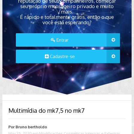
reputação de seus companheiros, começar
seu próprio mensageiro privado e muito
mais.
É rápido e totalmente grátis, então o que
você está esperando?
Entrar
Cadastre-se
Multimídia do mk7,5 no mk7
Por
Bruno bertholdo
May 25, 2020
em
Modificações Cosméticas Internas e Externas