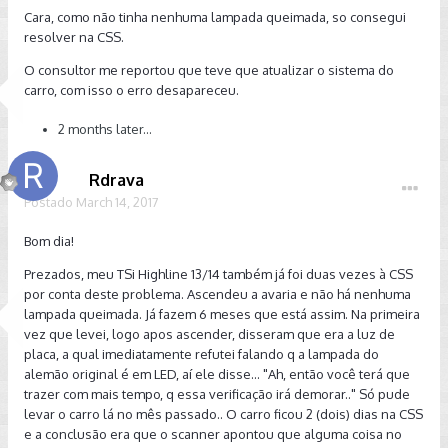
Cara, como não tinha nenhuma lampada queimada, so consegui
resolver na CSS.
O consultor me reportou que teve que atualizar o sistema do
carro, com isso o erro desapareceu.
2 months later...
Rdrava
Postado
March 14, 2017
Bom dia!
Prezados, meu TSi Highline 13/14 também já foi duas vezes à CSS
por conta deste problema. Ascendeu a avaria e não há nenhuma
lampada queimada. Já fazem 6 meses que está assim. Na primeira
vez que levei, logo apos ascender, disseram que era a luz de
placa, a qual imediatamente refutei falando q a lampada do
alemão original é em LED, aí ele disse... "Ah, então você terá que
trazer com mais tempo, q essa verificação irá demorar.." Só pude
levar o carro lá no mês passado.. O carro ficou 2 (dois) dias na CSS
e a conclusão era que o scanner apontou que alguma coisa no