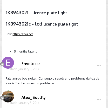
1K8943021 -
licence plate light
1K8943021c - led
licence plate light
link:
http://etka.cc/
5 months later...
Envelocar
Postado
January 3, 2017
Fala amigo boa noite . Conseguiu resolver o problema da luz de
avaria ?tenho o mesmo problema.
Alex_Soulfly
Postado
January 3, 2017