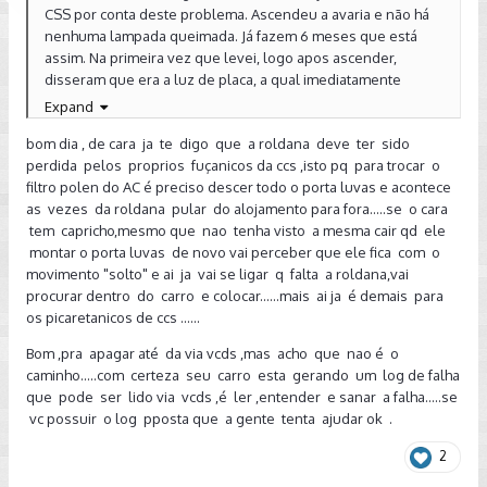
CSS por conta deste problema. Ascendeu a avaria e não há
nenhuma lampada queimada. Já fazem 6 meses que está
assim. Na primeira vez que levei, logo apos ascender,
disseram que era a luz de placa, a qual imediatamente
refutei falando q a lampada do alemão original é em LED, aí
Expand
ele disse... "Ah, então você terá que trazer com mais tempo,
bom dia , de cara ja te digo que a roldana deve ter sido
q essa verificação irá demorar.." Só pude levar o carro lá no
perdida pelos proprios fuçanicos da ccs ,isto pq para trocar o
mês passado.. O carro ficou 2 (dois) dias na CSS e a
filtro polen do AC é preciso descer todo o porta luvas e acontece
conclusão era que o scanner apontou que alguma coisa no
as vezes da roldana pular do alojamento para fora.....se o cara
porta-luvas estava "roubando carga" da bateria.. E que eu
tem capricho,mesmo que nao tenha visto a mesma cair qd ele
teria que trocar a peça que gira o eixo do porta-luvas pq a
montar o porta luvas de novo vai perceber que ele fica com o
luz do porta-luvas não estava apagando.... Afff, coloquei meu
movimento "solto" e ai ja vai se ligar q falta a roldana,vai
celular filmando dentro do porta-luvas e fechei-o. A luz
procurar dentro do carro e colocar......mais ai ja é demais para
apagou. Assim mesmo ele disse que eu teria que trocar
os picaretanicos de ccs ......
essa peça e q não tinha ela na loja e ebcomendaria por
R$560,00.. Como não levei fé que este é o problema. Fiquei
Bom ,pra apagar até da via vcds ,mas acho que nao é o
de procurar essa roldana no ferro velho, mas não encontro.
caminho.....com certeza seu carro esta gerando um log de falha
Agora já troquei pela segunda vez a bateria, desliguei o
que pode ser lido via vcds ,é ler ,entender e sanar a falha.....se
terminal de contato da lâmpada do porta-luvas, mas
vc possuir o log pposta que a gente tenta ajudar ok .
continuo com o problema.
2
Por favor, alguem pode ajudar a pelo menos desligar aquela
luz do painel!?