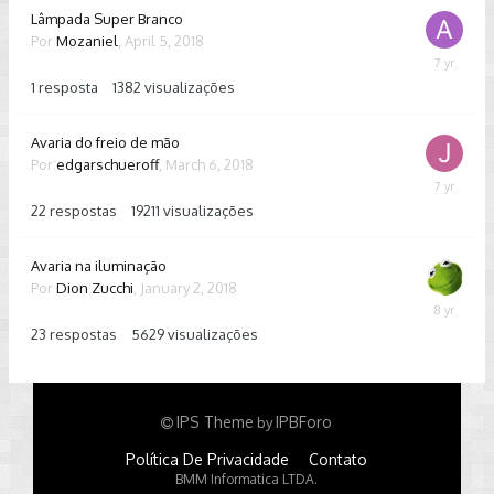
Lâmpada Super Branco
Por
Mozaniel
,
April 5, 2018
Septembe
1,
1
resposta
1382
visualizações
2018
Avaria do freio de mão
Por
edgarschueroff
,
March 6, 2018
January
14,
22
respostas
19211
visualizações
2019
Avaria na iluminação
Por
Dion Zucchi
,
January 2, 2018
January
5,
23
respostas
5629
visualizações
2018
IPS Theme
IPBForo
by
Política De Privacidade
Contato
BMM Informatica LTDA.