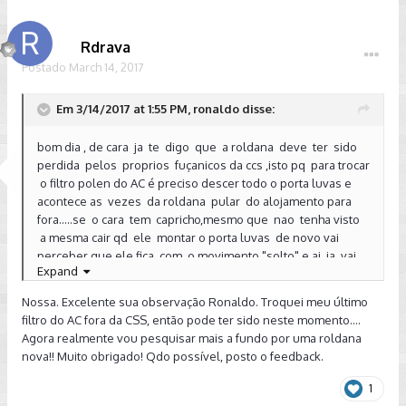
Rdrava
Postado
March 14, 2017
Em 3/14/2017 at 1:55 PM, ronaldo disse:
bom dia , de cara ja te digo que a roldana deve ter sido
perdida pelos proprios fuçanicos da ccs ,isto pq para trocar
o filtro polen do AC é preciso descer todo o porta luvas e
acontece as vezes da roldana pular do alojamento para
fora.....se o cara tem capricho,mesmo que nao tenha visto
a mesma cair qd ele montar o porta luvas de novo vai
perceber que ele fica com o movimento "solto" e ai ja vai
Expand
se ligar q falta a roldana,vai procurar dentro do carro e
colocar......mais ai ja é demais para os picaretanicos de ccs
Nossa. Excelente sua observação Ronaldo. Troquei meu último
......
filtro do AC fora da CSS, então pode ter sido neste momento....
Agora realmente vou pesquisar mais a fundo por uma roldana
Bom ,pra apagar até da via vcds ,mas acho que nao é o
nova!! Muito obrigado! Qdo possível, posto o feedback.
caminho.....com certeza seu carro esta gerando um log de
falha que pode ser lido via vcds ,é ler ,entender e sanar a
1
falha.....se vc possuir o log pposta que a gente tenta