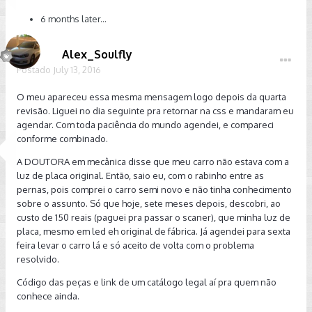
6 months later...
Alex_Soulfly
Postado
July 13, 2016
O meu apareceu essa mesma mensagem logo depois da quarta
revisão. Liguei no dia seguinte pra retornar na css e mandaram eu
agendar. Com toda paciência do mundo agendei, e compareci
conforme combinado.
A DOUTORA em mecânica disse que meu carro não estava com a
luz de placa original. Então, saio eu, com o rabinho entre as
pernas, pois comprei o carro semi novo e não tinha conhecimento
sobre o assunto. Só que hoje, sete meses depois, descobri, ao
custo de 150 reais (paguei pra passar o scaner), que minha luz de
placa, mesmo em led eh original de fábrica. Já agendei para sexta
feira levar o carro lá e só aceito de volta com o problema
resolvido.
Código das peças e link de um catálogo legal aí pra quem não
conhece ainda.