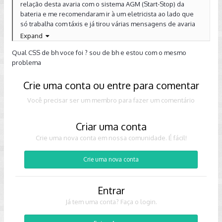
relação desta avaria com o sistema AGM (Start-Stop) da
bateria e me recomendaram ir à um eletricista ao lado que
só trabalha com táxis e já tirou várias mensagens de avaria
dos painéis. Fiquei acompanhando o serviço e ele utilizou
Expand
dois tipos de scanner, retirou e colocou quase todas as
Qual CSS de bh voce foi ? sou de bh e estou com o mesmo
lâmpadas... me disse que o problema com certeza estava no
problema
computador de bordo (Board Control-BC) e que deveria
trocar o mesmo..
Crie uma conta ou entre para comentar
... ou seja, não teve solução............
Você precisar ser um membro para fazer um comentário
.....
Criar uma conta
Crie uma nova conta em nossa comunidade. É fácil!
.........
Crie uma nova conta
...MAASSSSSS
Entrar
Já tem uma conta? Faça o login.
>> Decidi ir à outra concessionária aqui de Belo Horizonte e