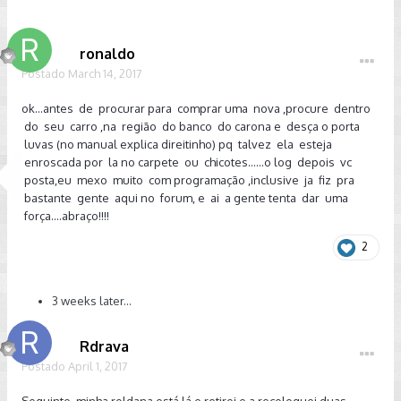
ajudar ok .
ronaldo
Postado
March 14, 2017
ok...antes de procurar para comprar uma nova ,procure dentro
do seu carro ,na região do banco do carona e desça o porta
luvas (no manual explica direitinho) pq talvez ela esteja
enroscada por la no carpete ou chicotes......o log depois vc
posta,eu mexo muito com programação ,inclusive ja fiz pra
bastante gente aqui no forum, e ai a gente tenta dar uma
força....abraço!!!!
2
3 weeks later...
Rdrava
Postado
April 1, 2017
Seguinte, minha roldana está lá e retirei e a recoloquei duas