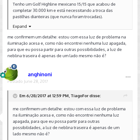
Tenho um Golf Highline mexicano 15/15 que acabou de
completar 30.000 km e está necessitando a troca das
pastilhas dianteiras (que nunca foram trocadas).
Expand
me confirmem um detalhe: estou com essa luz de problema na
Um detalhe que me chamou a atenção, é que o veículo não
iluminação acesa e, como não encontrei nenhuma luz apagada,
possui sensor de desgaste de pastilha, nem sequer o
para que eu possa partir para outras possibilidades, a luz de
chicote elétrico.
neblina traseira é apenas de um lado mesmo não é?
Na concessionaria estão pedindo R$910,00 (peça e mão de
anghinoni
obra).
Postado
June 28, 2017
Em 6/28/2017 at 12:59 PM, TiagoFor disse:
Não sei a marca das pastilhas originais, as traseiras são trw,
mas as dianteiras não parecem ser.
me confirmem um detalhe: estou com essa luz de problema
na iluminação acesa e, como não encontrei nenhuma luz
apagada, para que eu possa partir para outras
Alguém poderia me dar alguma dica? Estou achando
possibilidades, a luz de neblina traseira é apenas de um
R$910,00 muito caro.
lado mesmo não é?