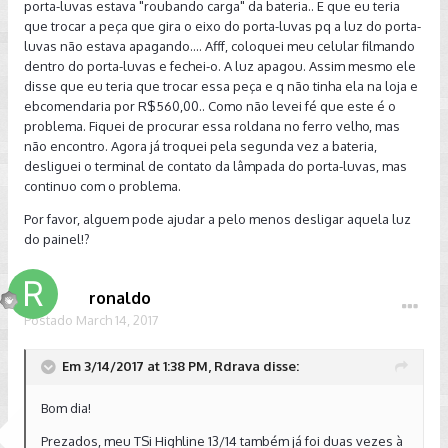
porta-luvas estava "roubando carga" da bateria.. E que eu teria
que trocar a peça que gira o eixo do porta-luvas pq a luz do porta-
luvas não estava apagando.... Afff, coloquei meu celular filmando
dentro do porta-luvas e fechei-o. A luz apagou. Assim mesmo ele
disse que eu teria que trocar essa peça e q não tinha ela na loja e
ebcomendaria por R$560,00.. Como não levei fé que este é o
problema. Fiquei de procurar essa roldana no ferro velho, mas
não encontro. Agora já troquei pela segunda vez a bateria,
desliguei o terminal de contato da lâmpada do porta-luvas, mas
continuo com o problema.
Por favor, alguem pode ajudar a pelo menos desligar aquela luz
do painel!?
ronaldo
Postado
March 14, 2017
Em 3/14/2017 at 1:38 PM, Rdrava disse:
Bom dia!
Prezados, meu TSi Highline 13/14 também já foi duas vezes à