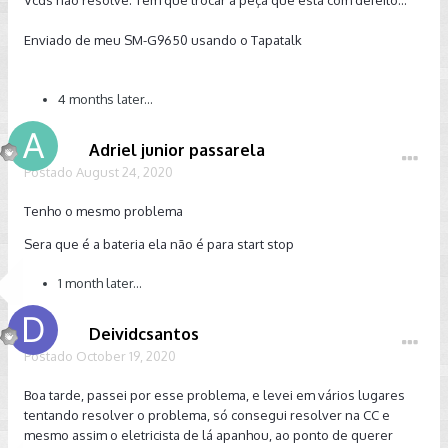
Vcds não resolve. Tem que trocar a peça que esta com defeito...
Enviado de meu SM-G9650 usando o Tapatalk
4 months later...
Adriel junior passarela
Postado
August 24, 2020
Tenho o mesmo problema
Sera que é a bateria ela não é para start stop
1 month later...
Deividcsantos
Postado
October 19, 2020
Boa tarde, passei por esse problema, e levei em vários lugares
tentando resolver o problema, só consegui resolver na CC e
mesmo assim o eletricista de lá apanhou, ao ponto de querer