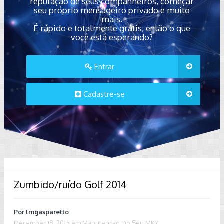
reputação de seus companheiros, começar
seu próprio mensageiro privado e muito
mais.
É rápido e totalmente grátis, então o que
você está esperando?
Entrar
Cadastre-se
Zumbido/ruído Golf 2014
Por
lmgasparetto
December 18, 2015
em
Manutenção Do Seu MK7