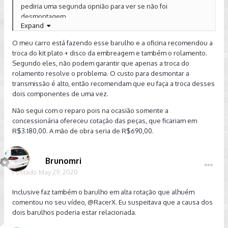
pediria uma segunda opnião para ver se não foi
desmontagem.
Expand
O meu carro está fazendo esse barulho e a oficina recomendou a
da uma olhada aqui:
troca do kit plato + disco da embreagem e também o rolamento.
Segundo eles, não podem garantir que apenas a troca do
https://youtu.be/OnpNbJSeuRg
rolamento resolve o problema. O custo para desmontar a
transmissão é alto, então recomendam que eu faça a troca desses
dois componentes de uma vez.
Não segui com o reparo pois na ocasião somente a
concessionária ofereceu cotação das peças, que ficariam em
R$3.180,00. A mão de obra seria de R$690,00.
Brunomri
Postado
May 29, 2020
Inclusive faz também o barulho em alta rotação que alhuém
comentou no seu vídeo,
@RacerX
. Eu suspeitava que a causa dos
dois barulhos poderia estar relacionada.