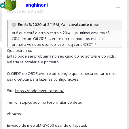
anghinoni
Postado
June 9, 2020
Em 6/8/2020 at 2:11 PM, Yan cavalcante disse:
Aí é que está o erro o carro é 2014 ... já utilizei em uma a3
2014 em um Gti 2015 ... entre outros modelos esta foi a
primeira vez que ocorreu isso ... oq seria OBD11 ?
Que estranho.
Entao pode ser problema no seu cabo ou no software do vcds.
Valeria reinstalar ele primeiro.
O OBD11 ou OBDEleven é um dongle que conecta no carro e vc
usa o celular para fazer as configurações.
Site:
https://obdeleven.com/en/
Tem um topico aqui no Forum falando dele.
Abraços.
Enviado de meu SM-G9650 usando o Tapatalk