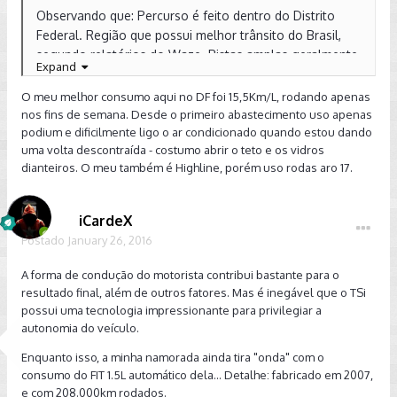
Observando que: Percurso é feito dentro do Distrito
Federal. Região que possui melhor trânsito do Brasil,
segundo relatórios do Waze. Pistas amplas geralmente
Expand
com 3 ou 4 faixas, trânsito fluído, pouquíssimos
semáforos, velocidade da maioria das pistas 80km/h,
O meu melhor consumo aqui no DF foi 15,5Km/L, rodando apenas
com conexões de pistas dinâmicas de tudo quanto é
nos fins de semana. Desde o primeiro abastecimento uso apenas
forma (viadutos, tesourinhas, reversão de faixa, etc),
podium e dificilmente ligo o ar condicionado quando estou dando
uma volta descontraída - costumo abrir o teto e os vidros
além do mais a topografia do DF é praticamente plana.
dianteiros. O meu também é Highline, porém uso rodas aro 17.
Trafegar pelo DF é quase que análogo está dirigindo
em trânsito de estrada.
iCardeX
Postado
January 26, 2016
A forma de condução do motorista contribui bastante para o
resultado final, além de outros fatores. Mas é inegável que o TSi
possui uma tecnologia impressionante para privilegiar a
autonomia do veículo.
Enquanto isso, a minha namorada ainda tira "onda" com o
consumo do FIT 1.5L automático dela... Detalhe: fabricado em 2007,
e com 208.000km rodados.