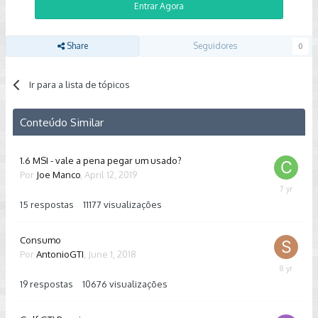
Entrar Agora
Share
Seguidores
0
Ir para a lista de tópicos
Conteúdo Similar
1.6 MSI - vale a pena pegar um usado?
Por
Joe Manco
,
April 12, 2019
July
13,
15
respostas
11177
visualizações
2019
Consumo
Por
AntonioGTI
,
June 1, 2018
June
13,
19
respostas
10676
visualizações
2018