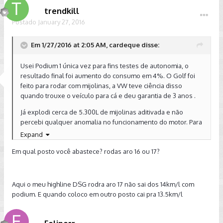
trendkill
Postado
January 27, 2016
Em 1/27/2016 at 2:05 AM, cardeque disse:
Usei Podium 1 única vez para fins testes de autonomia, o
resultado final foi aumento do consumo em 4%. O Golf foi
feito para rodar com mijolinas, a VW teve ciência disso
quando trouxe o veículo para cá e deu garantia de 3 anos .
Já explodi cerca de 5.300L de mijolinas aditivada e não
percebi qualquer anomalia no funcionamento do motor. Para
mim ele ainda está ágil e forte, da mesma forma de quando
Expand
estava 0km.
Em qual posto você abastece? rodas aro 16 ou 17?
Imagina a loucura financeira de 5.300L Podium para serem
queimados apenas em deslocamentos. Salvo engano, deve
custar uns R$ 5,00 cada litro por aqui.
Aqui o meu highline DSG rodra aro 17 não sai dos 14km/l com
podium. E quando coloco em outro posto cai pra 13.5km/l
Enviado do meu iPhone usando Tapatalk