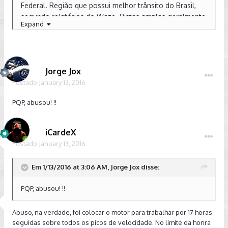
Federal. Região que possui melhor trânsito do Brasil,
segundo relatórios do Waze. Pistas amplas geralmente
Expand
com 3 ou 4 faixas, trânsito fluído, pouquíssimos
semáforos, velocidade da maioria das pistas 80km/h,
com conexões de pistas dinâmicas de tudo quanto é
forma (viadutos, tesourinhas, reversão de faixa, etc),
Jorge Jox
além do mais a topografia do DF é praticamente plana.
Postado
January 13, 2016
Trafegar pelo DF é quase que análogo está dirigindo
em trânsito de estrada.
PQP, abusou! !!
iCardeX
Postado
January 13, 2016
Em 1/13/2016 at 3:06 AM, Jorge Jox disse:
PQP, abusou! !!
Abuso, na verdade, foi colocar o motor para trabalhar por 17 horas
seguidas sobre todos os picos de velocidade. No limite da honra