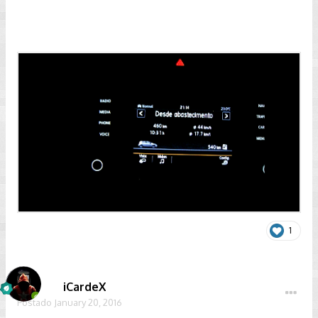
1
iCardeX
Postado
January 20, 2016