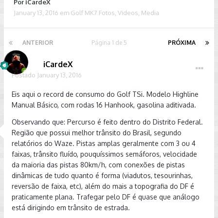
Por
iCardeX
January 13, 2016
em
Golf MK7 Fotos, Videos, Media
ANTERIOR
Página 1 de 5
PRÓXIMA
iCardeX
Postado
January 13, 2016
Eis aqui o record de consumo do Golf TSi. Modelo Highline
Manual Básico, com rodas 16 Hanhook, gasolina aditivada.
Observando que: Percurso é feito dentro do Distrito Federal.
Região que possui melhor trânsito do Brasil, segundo
relatórios do Waze. Pistas amplas geralmente com 3 ou 4
faixas, trânsito fluído, pouquíssimos semáforos, velocidade
da maioria das pistas 80km/h, com conexões de pistas
dinâmicas de tudo quanto é forma (viadutos, tesourinhas,
reversão de faixa, etc), além do mais a topografia do DF é
praticamente plana. Trafegar pelo DF é quase que análogo
está dirigindo em trânsito de estrada.