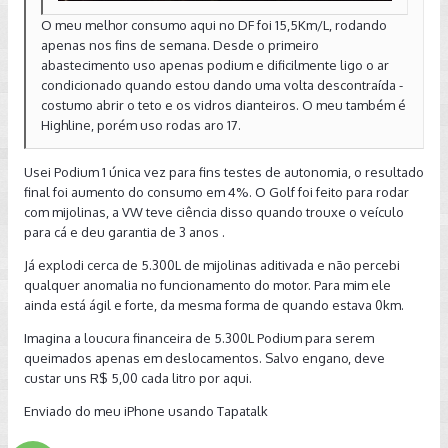
O meu melhor consumo aqui no DF foi 15,5Km/L, rodando
apenas nos fins de semana. Desde o primeiro
abastecimento uso apenas podium e dificilmente ligo o ar
condicionado quando estou dando uma volta descontraída -
costumo abrir o teto e os vidros dianteiros. O meu também é
Highline, porém uso rodas aro 17.
Usei Podium 1 única vez para fins testes de autonomia, o resultado
final foi aumento do consumo em 4%. O Golf foi feito para rodar
com mijolinas, a VW teve ciência disso quando trouxe o veículo
para cá e deu garantia de 3 anos .
Já explodi cerca de 5.300L de mijolinas aditivada e não percebi
qualquer anomalia no funcionamento do motor. Para mim ele
ainda está ágil e forte, da mesma forma de quando estava 0km.
Imagina a loucura financeira de 5.300L Podium para serem
queimados apenas em deslocamentos. Salvo engano, deve
custar uns R$ 5,00 cada litro por aqui.
Enviado do meu iPhone usando Tapatalk