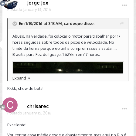
Jorge Jox
Postado
January 13, 2016
Em 1/13/2016 at 3:13 AM, cardeque disse:
Abuso, na verdade, foi colocar o motor para trabalhar por 17
horas seguidas sobre todos os picos de velocidade. No
limite da honra porque eu tinha compromissos a saldar.....
Brasília para Foz do Iguaçu, 1.629km em 17 horas.
Expand
Kkkk, show de bola!
chrisarec
Postado
January 15, 2016
Excelente!
Vou tentar essa média desde o abastecimento, mas aqui no Rio é