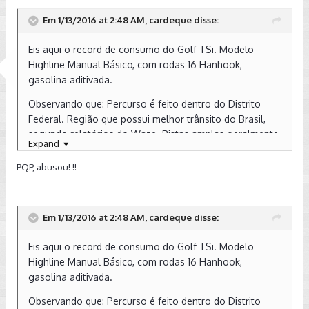
Em 1/13/2016 at 2:48 AM, cardeque disse:
Eis aqui o record de consumo do Golf TSi. Modelo
Highline Manual Básico, com rodas 16 Hanhook,
gasolina aditivada.
Observando que: Percurso é feito dentro do Distrito
Federal. Região que possui melhor trânsito do Brasil,
segundo relatórios do Waze. Pistas amplas geralmente
Expand
com 3 ou 4 faixas, trânsito fluído, pouquíssimos
semáforos, velocidade da maioria das pistas 80km/h,
PQP, abusou! !!
com conexões de pistas dinâmicas de tudo quanto é
forma (viadutos, tesourinhas, reversão de faixa, etc),
além do mais a topografia do DF é praticamente plana.
Em 1/13/2016 at 2:48 AM, cardeque disse:
Trafegar pelo DF é quase que análogo está dirigindo
em trânsito de estrada.
Eis aqui o record de consumo do Golf TSi. Modelo
Highline Manual Básico, com rodas 16 Hanhook,
gasolina aditivada.
Observando que: Percurso é feito dentro do Distrito