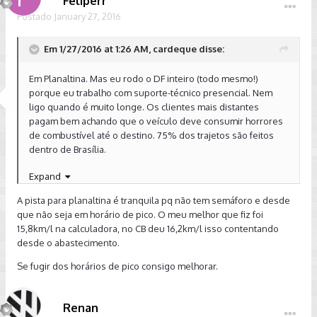
Feliperr
Postado
January 27, 2016
Em 1/27/2016 at 1:26 AM, cardeque disse:
Em Planaltina. Mas eu rodo o DF inteiro (todo mesmo!)
porque eu trabalho com suporte-técnico presencial. Nem
ligo quando é muito longe. Os clientes mais distantes
pagam bem achando que o veículo deve consumir horrores
de combustível até o destino. 75% dos trajetos são feitos
dentro de Brasília.
Enviado do meu iPhone usando Tapatalk
Expand
A pista para planaltina é tranquila pq não tem semáforo e desde
que não seja em horário de pico. O meu melhor que fiz foi
15,8km/l na calculadora, no CB deu 16,2km/l isso contentando
desde o abastecimento.
Se fugir dos horários de pico consigo melhorar.
Renan