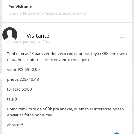
Por Visitante
January 14, 2016
em
Peças e Acessórios MK7
Visitante
Postado
January 14, 2016
Tenho umas 18 para vender zero com 4 pneus toyo r888 zero sem
uso... Se se interessarem enviem mensagem...
valor: R$ 6500,00
pneus 225x40x18
furacao 5x100
tala 8
Como tem limite de 500k pra anexar, quem tiver interesse posso
enviar as fotos por e-mail
abraco!!!!