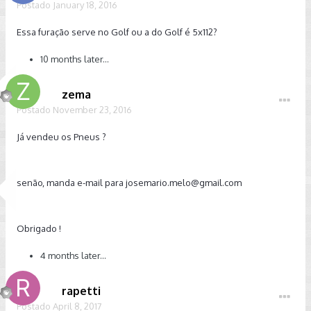
Postado
January 18, 2016
Essa furação serve no Golf ou a do Golf é 5x112?
10 months later...
zema
Postado
November 23, 2016
Já vendeu os Pneus ?
senão, manda e-mail para
josemario.melo@gmail.com
Obrigado !
4 months later...
rapetti
Postado
April 8, 2017