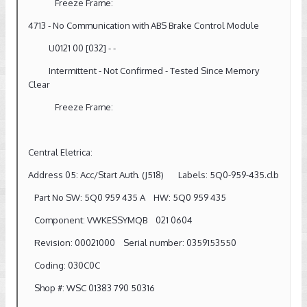
Freeze Frame:
4713 - No Communication with ABS Brake Control Module
U0121 00 [032] - -
Intermittent - Not Confirmed - Tested Since Memory
Clear
Freeze Frame:
Central Eletrica:
Address 05: Acc/Start Auth. (J518) Labels: 5Q0-959-435.clb
Part No SW: 5Q0 959 435 A HW: 5Q0 959 435
Component: VWKESSYMQB 021 0604
Revision: 00021000 Serial number: 0359153550
Coding: 030C0C
Shop #: WSC 01383 790 50316