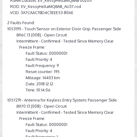
ASAM Dataset: EV_KessyHellaMQBAB 002011
ROD: EV_KessyHellaMQBAB_AU37.rod
VCID: 3A7CAAC7BD4C3EEE53-806E
2 Faults Found:
1053195 - Touch Sensor on Exterior Door Grip; Passenger Side
B116C 13 [008] - Open Circuit
Intermittent - Confirmed - Tested Since Memory Clear
Freeze Frame:
Fault Status: 00000001
Fault Priority: 4
Fault Frequency: 9
Reset counter: 195
Mileage: 14403 km
Date: 2018.12.12
Time: 10:14:06
1057291 - Antenna for Keyless Entry System; Passenger Side
B1170 13 [008] - Open Circuit
Intermittent - Confirmed - Tested Since Memory Clear
Freeze Frame:
Fault Status: 00000001
Fault Priority: 4
Fault Frequency: 1