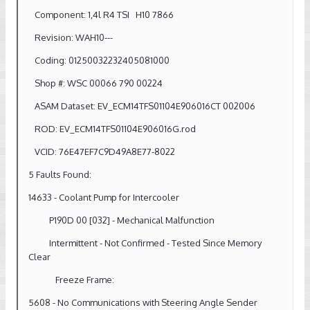
Component: 1,4l R4 TSI H10 7866
Revision: WAH10---
Coding: 01250032232405081000
Shop #: WSC 00066 790 00224
ASAM Dataset: EV_ECM14TFS01104E906016CT 002006
ROD: EV_ECM14TFS01104E906016G.rod
VCID: 76E47EF7C9D49A8E77-8022
5 Faults Found:
14633 - Coolant Pump for Intercooler
P190D 00 [032] - Mechanical Malfunction
Intermittent - Not Confirmed - Tested Since Memory
Clear
Freeze Frame:
5608 - No Communications with Steering Angle Sender