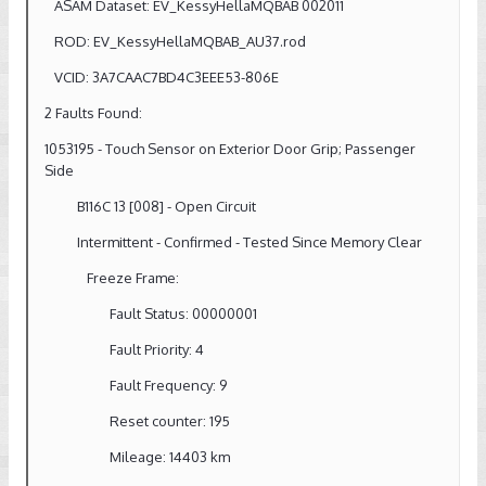
ASAM Dataset: EV_KessyHellaMQBAB 002011
ROD: EV_KessyHellaMQBAB_AU37.rod
VCID: 3A7CAAC7BD4C3EEE53-806E
2 Faults Found:
1053195 - Touch Sensor on Exterior Door Grip; Passenger
Side
B116C 13 [008] - Open Circuit
Intermittent - Confirmed - Tested Since Memory Clear
Freeze Frame:
Fault Status: 00000001
Fault Priority: 4
Fault Frequency: 9
Reset counter: 195
Mileage: 14403 km