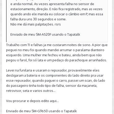
e anda normal. As vezes apresenta falha no sensor de
estacionamento, direção. E não fica registrado, mas as vezes
quando ando ele manda eu colocar o câmbio em P, mas essa
falha dura uns 30 segundos e some.
Não me dá mais palpitações. rsrs
Enviado de meu SM-A520F usando o Tapatalk
Trabalho com TI e falhas ja me custaram noites de sono. A pior que
peguei no meu foi quando mandei arrumar o paralama dianteiro
esquerdo. Uma mulher me fechou e bateu, ainda bem que não
pegou o farol, foi só lata e um pedaço do parachoque arranhados.
Levei na funilaria e usaram o repuxador, provavelmente eles
desligaram a bateria e os componentes do lado direito pra usar
esse repuxador, quando paguei o carro, passei um scan, do lado
do passageiro tinha todo tipo de falha, sensor da maçaneta,
retrovisor, seta e varios outros...
Vou procurar e depois edito aqui...
Enviado de meu SM-G9650 usando o Tapatalk