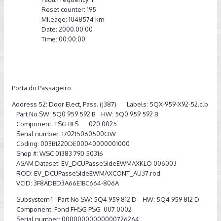
Reset counter: 195
Mileage: 1048574 km
Date: 2000.00.00
Time: 00:00:00
Porta do Passageiro:
Address 52: Door Elect, Pass. (J387) Labels: 5QX-959-X92-52.clb
Part No SW: 5Q0 959 592 B HW: 5Q0 959 592 B
Component: TSG BFS 020 0025
Serial number: 170215060500OW
Coding: 003B1220DE00040000001000
Shop #: WSC 01383 790 50316
ASAM Dataset: EV_DCUPasseSideEWMAXKLO 006003
ROD: EV_DCUPasseSideEWMAXCONT_AU37.rod
VCID: 3F8ADBD3A66E1BC664-806A
Subsystem 1 - Part No SW: 5Q4 959 812 D HW: 5Q4 959 812 D
Component: Fond FHSG PSG 007 0002
Serial number: 00000000000000726264