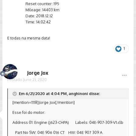
Reset counter: 195
Mileage: 14403 km
Date: 2018.12.12
Time: 14:02:42
E todas na mesma data!
1
Jorge Jox
Postado
June 21, 2020
Em 6/21/2020 at 4:04 PM, anghinoni disse:
[mention=1118]Jorge Jox[/mention]
Esse foi do motor:
Address 01: Engine (J623-CHPA) Labels: 04E-907-309-V1.clb
Part No SW: 04E 906 016 CT HW: 04E 907 309 A