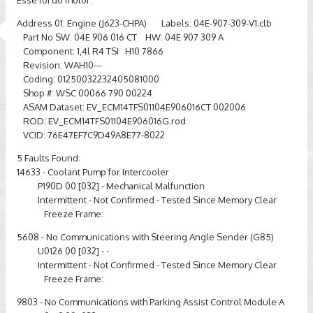
Esse foi do motor:
Address 01: Engine (J623-CHPA) Labels: 04E-907-309-V1.clb
Part No SW: 04E 906 016 CT HW: 04E 907 309 A
Component: 1,4l R4 TSI H10 7866
Revision: WAH10---
Coding: 01250032232405081000
Shop #: WSC 00066 790 00224
ASAM Dataset: EV_ECM14TFS01104E906016CT 002006
ROD: EV_ECM14TFS01104E906016G.rod
VCID: 76E47EF7C9D49A8E77-8022
5 Faults Found:
14633 - Coolant Pump for Intercooler
P190D 00 [032] - Mechanical Malfunction
Intermittent - Not Confirmed - Tested Since Memory Clear
Freeze Frame:
5608 - No Communications with Steering Angle Sender (G85)
U0126 00 [032] - -
Intermittent - Not Confirmed - Tested Since Memory Clear
Freeze Frame:
9803 - No Communications with Parking Assist Control Module A