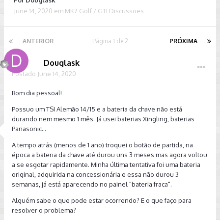
Por
Douglask
June 14, 2020
em
MK7 Golf / GTI Discussoes
ANTERIOR
Página 1 de 2
PRÓXIMA
Douglask
Postado
June 14, 2020
Bom dia pessoal!
Possuo um TSI Alemão 14/15 e a bateria da chave não está
durando nem mesmo 1 mês. Já usei baterias Xingling, baterias
Panasonic...
A tempo atrás (menos de 1 ano) troquei o botão de partida, na
época a bateria da chave até durou uns 3 meses mas agora voltou
a se esgotar rapidamente. Minha última tentativa foi uma bateria
original, adquirida na concessionária e essa não durou 3
semanas, já está aparecendo no painel "bateria fraca".
Alguém sabe o que pode estar ocorrendo? E o que faço para
resolver o problema?