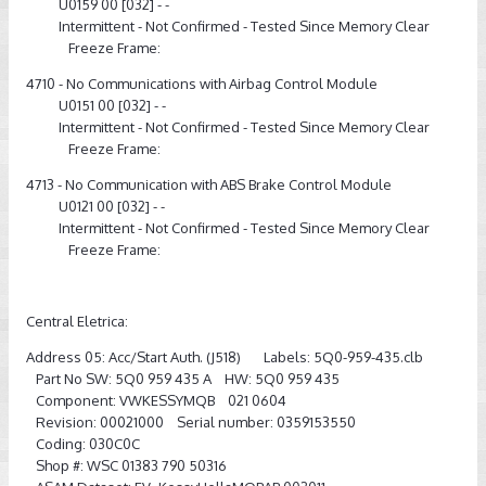
U0159 00 [032] - -
Intermittent - Not Confirmed - Tested Since Memory Clear
Freeze Frame:
4710 - No Communications with Airbag Control Module
U0151 00 [032] - -
Intermittent - Not Confirmed - Tested Since Memory Clear
Freeze Frame:
4713 - No Communication with ABS Brake Control Module
U0121 00 [032] - -
Intermittent - Not Confirmed - Tested Since Memory Clear
Freeze Frame:
Central Eletrica:
Address 05: Acc/Start Auth. (J518) Labels: 5Q0-959-435.clb
Part No SW: 5Q0 959 435 A HW: 5Q0 959 435
Component: VWKESSYMQB 021 0604
Revision: 00021000 Serial number: 0359153550
Coding: 030C0C
Shop #: WSC 01383 790 50316