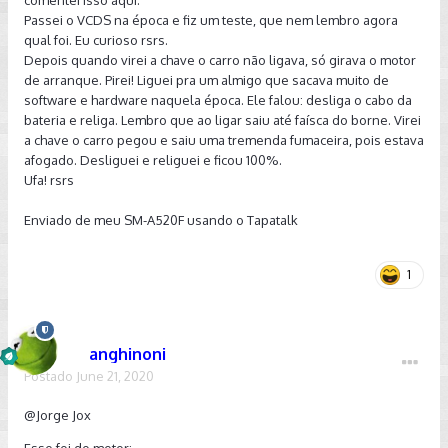
Passei o VCDS na época e fiz um teste, que nem lembro agora
qual foi. Eu curioso rsrs.
Depois quando virei a chave o carro não ligava, só girava o motor
de arranque. Pirei! Liguei pra um almigo que sacava muito de
software e hardware naquela época. Ele falou: desliga o cabo da
bateria e religa. Lembro que ao ligar saiu até faísca do borne. Virei
a chave o carro pegou e saiu uma tremenda fumaceira, pois estava
afogado. Desliguei e religuei e ficou 100%.
Ufa! rsrs
Enviado de meu SM-A520F usando o Tapatalk
1
anghinoni
Postado
June 21, 2020
@Jorge Jox