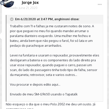
Jorge Jox
Postado
June 21, 2020
Em 6/21/2020 at 3:47 PM, anghinoni disse:
Trabalho com TI e falhas ja me custaram noites de sono. A
pior que peguei no meu foi quando mandei arrumar o
paralama dianteiro esquerdo. Uma mulher me fechou e
bateu, ainda bem que não pegou o farol, foi só lata e um
pedaço do parachoque arranhados.
Levei na funilaria e usaram o repuxador, provavelmente eles
desligaram a bateria e os componentes do lado direito pra
usar esse repuxador, quando paguei o carro, passei um
scan, do lado do passageiro tinha todo tipo de falha, sensor
da maçaneta, retrovisor, seta e varios outros...
Vou procurar e depois edito aqui...
Enviado de meu SM-G9650 usando o Tapatalk
Não esqueço o dia que o meu Polo 2002 me deu um susto. Já
comentei isso aqui.