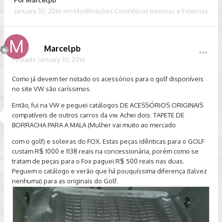
Por
Marcelpb
January 30, 2016
em
Modificações Cosméticas Internas e Externas
Marcelpb
Postado
January 30, 2016
Como já devem ter notado os acessórios para o golf disponíveis
no site VW são caríssimos.
Então, fui na VW e peguei catálogos DE ACESSÓRIOS ORIGINAIS
compatíveis de outros carros da vw
. Achei dois: TAPETE DE
BORRACHA PARA A MALA (Mulher vai muito ao mercado
com o golf) e soleiras do FOX. Estas peças idênticas para o GOLF
custam R$ 1000 e 1138 reais na concessionária, porém como se
tratam de peças para o Fox paguei R$ 500 reais nas duas.
Peguem o catálogo e verão que há pouquíssima diferença (talvez
nenhuma) para as originais do Golf.