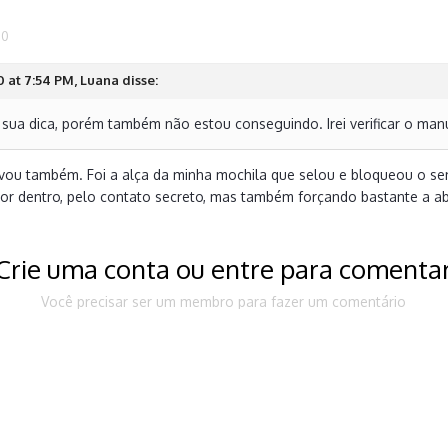
20
 at 7:54 PM, Luana disse:
a sua dica, porém também não estou conseguindo. Irei verificar o ma
vou também. Foi a alça da minha mochila que selou e bloqueou o se
por dentro, pelo contato secreto, mas também forçando bastante a a
Crie uma conta ou entre para comenta
Você precisar ser um membro para fazer um comentário
nta
munidade. É fácil!
Já tem u
ta