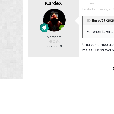
iCardeX
Postado
June 29, 20
Em 6/29/2020
Eu tentei fazer 
Members
2.8k
Uma vez o meu tra
Location
DF
malas.. Destravei 
Criar uma co
Crie uma nova conta em nossa co
Crie uma nova con