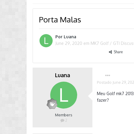
Porta Malas
Por
Luana
June 29, 2020
em
MK7 Golf / GTI Discu
Share
Luana
Postado
June 29, 20
Meu Golf mk7 2013/
fazer?
Members
2