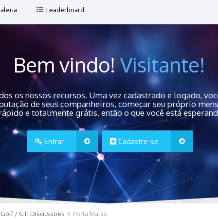
aleria
Leaderboard
Bem vindo!
Visitante!
dos os nossos recursos. Uma vez cadastrado e logado, você
 reputação de seus companheiros, começar seu próprio men
rápido e totalmente grátis, então o que você está esperan
Entrar
Cadastre-se
Golf / GTI Discussoes
Porta Malas