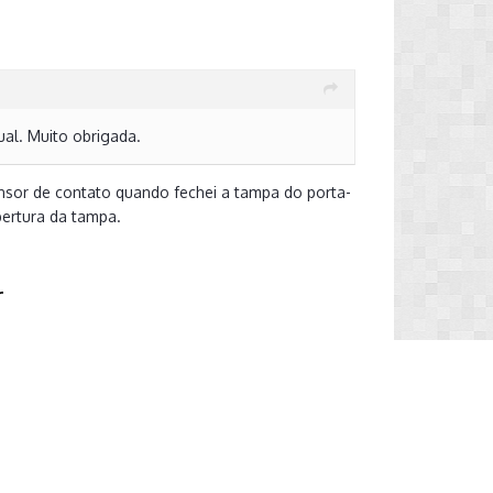
nual. Muito obrigada.
nsor de contato quando fechei a tampa do porta-
bertura da tampa.
r
Entrar
ma conta? Faça o login.
Entrar Agora