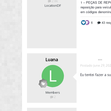
2.8k
Location
DF
Luana
Autor
Postado
June 29, 20
Eu tentei fazer a 
Members
2