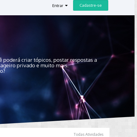
Cadastre-se
Entrar
 poderá criar tópicos, postar respostas a
sageiro privado e muito mais.
do?
Todas Atividades