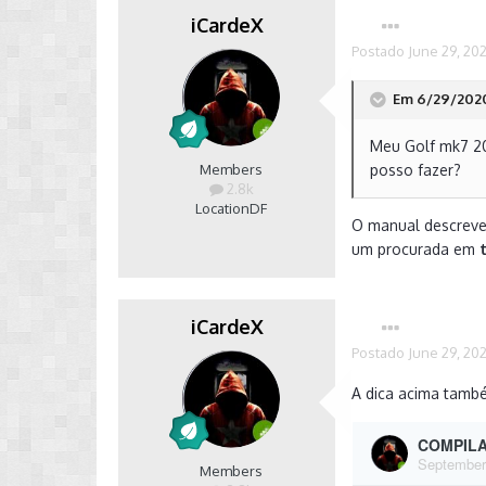
iCardeX
Postado
June 29, 20
Em 6/29/2020
Meu Golf mk7 20
Members
posso fazer?
2.8k
Location
DF
O manual descreve 
um procurada em
iCardeX
Postado
June 29, 20
A dica acima tamb
Members