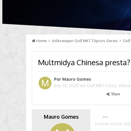
Home
Volkswagen Golf MK7 Tópicos Gerais
Golf
Multmidya Chinesa presta?
Por
Mauro Gomes
July 24, 2020
em
Golf MK7 Fotos, Videos
Share
Mauro Gomes
Postado
July 24, 202