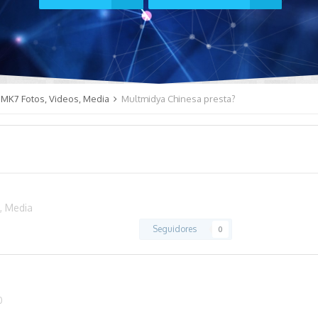
 MK7 Fotos, Videos, Media
Multmidya Chinesa presta?
, Media
Seguidores
0
0