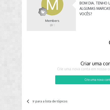
BOM DIA. TENHO U
ALGUMAS MARCAS 
VOCÊS?
Members
1
Criar uma co
Crie uma nova conta em nossa co
Crie uma nova con
Ir para a lista de tópicos