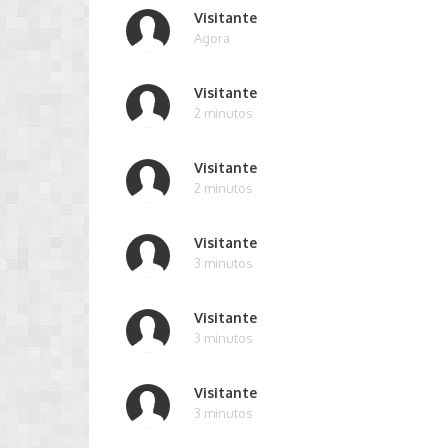
Visitante
Agora
Visitante
2 minutos
Visitante
2 minutos
Visitante
3 minutos
Visitante
3 minutos
Visitante
3 minutos