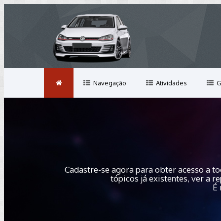
Navegação
Atividades
G
Cadastre-se agora para obter acesso a to
tópicos já existentes, ver a
É 