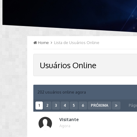
Home
Lista de Usuários Online
Usuários Online
202 usuários online agora
1
2
3
4
5
6
PRÓXIMA
Pági
Visitante
Agora