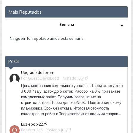
Mais Reputados
Semana
Ninguém foi reputado ainda esta semana.
Posts
Upgrade do forum
Por Guest DavidLoott ·
Postado
July 19
Цена межевания земельного участка в Твери стартует от
3 000 ? за участок до 6 соток. Рассрочка 0% при заказе
комплексных работ. Получим разрешение на
строительство в Твери для хозблока. Подготовим схему
планировки. Срок без отказа. Итоговая стоимость
кадастровых работ в Твери зависит от наличия споров...
Luz epc p 2279
Por
oreusas
·
Postado
July 13