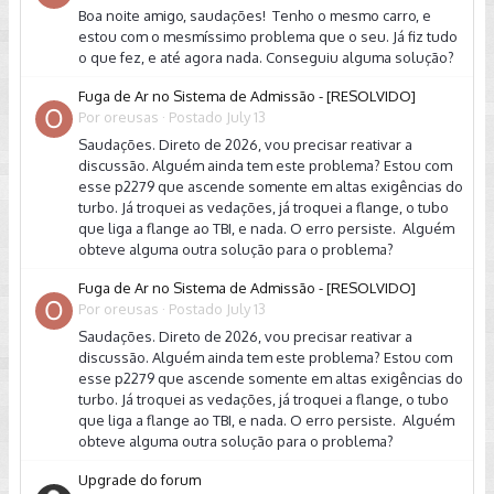
Boa noite amigo, saudações! Tenho o mesmo carro, e
estou com o mesmíssimo problema que o seu. Já fiz tudo
o que fez, e até agora nada. Conseguiu alguma solução?
Fuga de Ar no Sistema de Admissão - [RESOLVIDO]
Por
oreusas
·
Postado
July 13
Saudações. Direto de 2026, vou precisar reativar a
discussão. Alguém ainda tem este problema? Estou com
esse p2279 que ascende somente em altas exigências do
turbo. Já troquei as vedações, já troquei a flange, o tubo
que liga a flange ao TBI, e nada. O erro persiste. Alguém
obteve alguma outra solução para o problema?
Fuga de Ar no Sistema de Admissão - [RESOLVIDO]
Por
oreusas
·
Postado
July 13
Saudações. Direto de 2026, vou precisar reativar a
discussão. Alguém ainda tem este problema? Estou com
esse p2279 que ascende somente em altas exigências do
turbo. Já troquei as vedações, já troquei a flange, o tubo
que liga a flange ao TBI, e nada. O erro persiste. Alguém
obteve alguma outra solução para o problema?
Upgrade do forum