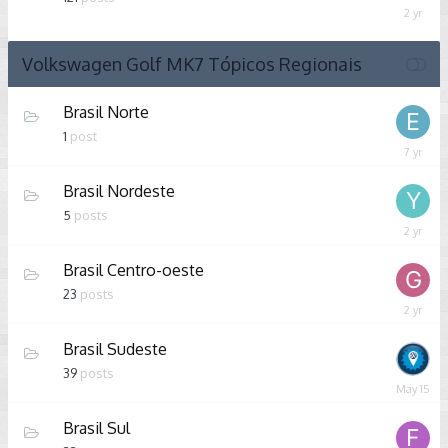
Decemb
26,
2023
Volkswagen Golf MK7 Tópicos Regionais
Brasil Norte
1
post
Novemb
16,
Brasil Nordeste
2018
5
posts
January
29,
Brasil Centro-oeste
2024
23
posts
April
16,
Brasil Sudeste
2024
39
posts
May
15
Brasil Sul