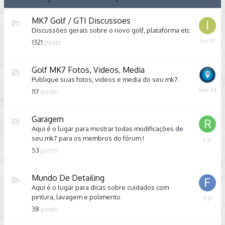
MK7 Golf / GTI Discussoes
Discussões gerais sobre o novo golf, plataforma etc
June
1321
posts
10
Golf MK7 Fotos, Videos, Media
Publique suas fotos, videos e media do seu mk7.
Novemb
117
posts
24,
2025
Garagem
Aqui é o lugar para mostrar todas modificações de
seu mk7 para os membros do fórum !
Septem
16,
53
posts
2023
Mundo De Detailing
Aqui é o lugar para dicas sobre cuidados com
pintura, lavagem e polimento
June
4,
38
posts
2022