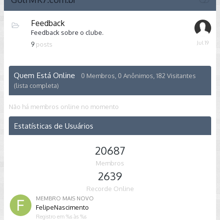
Feedback
Feedback sobre o clube.
July
9
posts
19
Quem Está Online
0 Membros
, 0 Anônimos, 182 Visitantes
(lista completa)
Não há membros online no momento
Estatísticas de Usuários
20687
Membros
2639
Recorde Online
MEMBRO MAIS NOVO
FelipeNascimento
Registro em
%s às %s