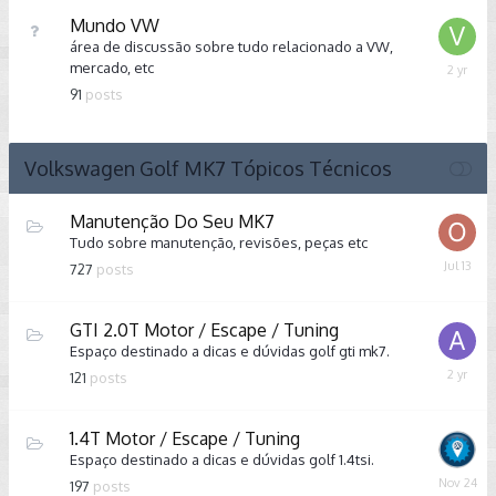
Mundo VW
área de discussão sobre tudo relacionado a VW,
mercado, etc
Decemb
15,
91
posts
2023
Volkswagen Golf MK7 Tópicos Técnicos
Manutenção Do Seu MK7
Tudo sobre manutenção, revisões, peças etc
July
727
posts
13
GTI 2.0T Motor / Escape / Tuning
Espaço destinado a dicas e dúvidas golf gti mk7.
Februar
121
posts
3,
2024
1.4T Motor / Escape / Tuning
Espaço destinado a dicas e dúvidas golf 1.4tsi.
Novemb
197
posts