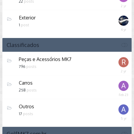
22
posts
January
15,
Exterior
2024
1
post
August
28,
2021
Classificados
Peças e Acessórios MK7
796
posts
April
9,
Carros
2024
258
posts
Februar
23
Outros
17
posts
June
1,
2021
GolfMK7.com.br