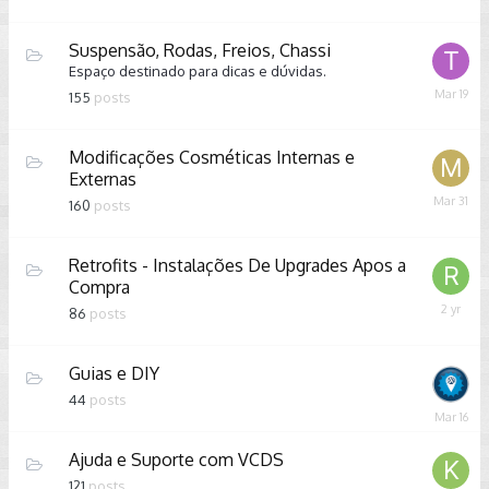
24,
2025
Suspensão, Rodas, Freios, Chassi
Espaço destinado para dicas e dúvidas.
March
155
posts
19
Modificações Cosméticas Internas e
Externas
March
160
posts
31
Retrofits - Instalações De Upgrades Apos a
Compra
May
86
posts
2,
2024
Guias e DIY
44
posts
March
16
Ajuda e Suporte com VCDS
121
posts