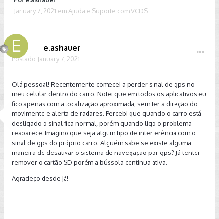
Por
e.ashauer
January 7, 2021
em
Ajuda e Suporte com VCDS
e.ashauer
Postado
January 7, 2021
Olá pessoal! Recentemente comecei a perder sinal de gps no
meu celular dentro do carro. Notei que em todos os aplicativos eu
fico apenas com a localização aproximada, sem ter a direção do
movimento e alerta de radares. Percebi que quando o carro está
desligado o sinal fica normal, porém quando ligo o problema
reaparece. Imagino que seja algum tipo de interferência com o
sinal de gps do próprio carro. Alguém sabe se existe alguma
maneira de desativar o sistema de navegação por gps? Já tentei
remover o cartão SD porém a bússola continua ativa.
Agradeço desde já!