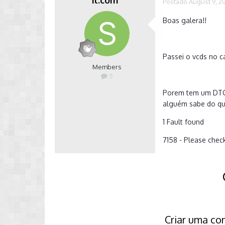
il.com
Postado
August 9, 2
Boas galera!!
Passei o vcds no ca
Members
5
Porem tem um DTC q
alguém sabe do qu
1 Fault found
7158 - Please che
Criar uma co