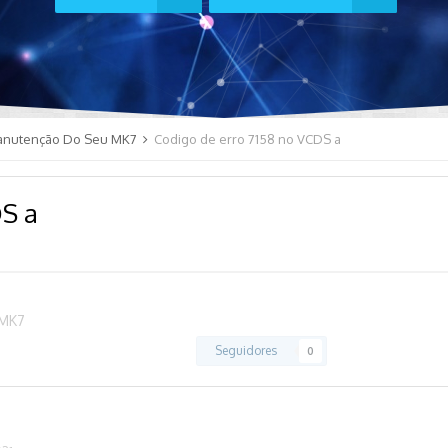
anutenção Do Seu MK7
Codigo de erro 7158 no VCDS a
DS a
 MK7
Seguidores
0