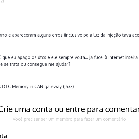
021
rro e apareceram alguns erros (inclusive pq a luz da injeção tava ace
ue eu apago os dtcs e ele sempre volta… ja fuçei à internet inteira
e se trata ou consegue me ajudar?
ck DTC Memory in CAN gateway (J533)
Crie uma conta ou entre para comenta
Você precisar ser um membro para fazer um comentário
nta