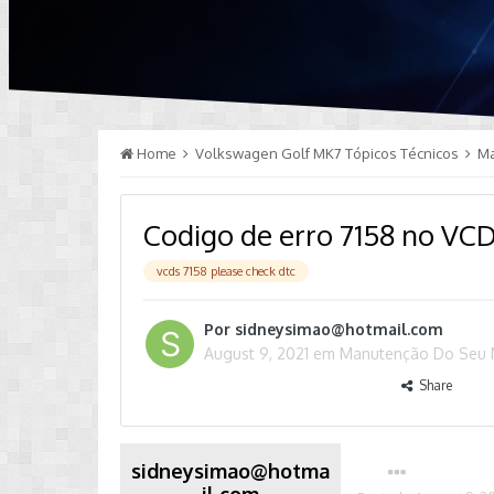
Home
Volkswagen Golf MK7 Tópicos Técnicos
M
Codigo de erro 7158 no VC
vcds 7158 please check dtc
Por
sidneysimao@hotmail.com
August 9, 2021
em
Manutenção Do Seu
Share
sidneysimao@hotma