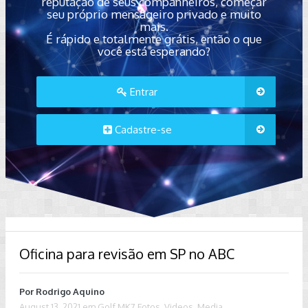
reputação de seus companheiros, começar
seu próprio mensageiro privado e muito
mais.
É rápido e totalmente grátis, então o que
você está esperando?
Entrar
Cadastre-se
Oficina para revisão em SP no ABC
Por
Rodrigo Aquino
August 13, 2021
em
Golf MK7 Fotos, Videos, Media