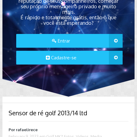
reputação de seus companheiros, começar
seu próprio mensageiro privado e muito
mais.
É rápido e totalmente grátis, então o que
você está esperando?
Entrar
Cadastre-se
Sensor de ré golf 2013/14 ltd
Por
rafaelirece
February 9, 2023
em
Golf MK7 Fotos, Videos, Media