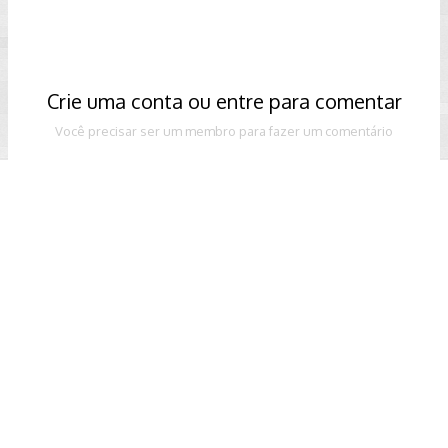
Crie uma conta ou entre para comentar
Você precisar ser um membro para fazer um comentário
Criar uma conta
Crie uma nova conta em nossa comunidade. É fácil!
Crie uma nova conta
Entrar
Já tem uma conta? Faça o login.
Entrar Agora
Share
Seguidores
0