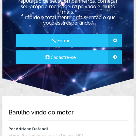
reputação de seus companheiros, começar
seu próprio mensageiro privado e muito
mais.
É rápido e totalmente grátis, então o que
você está esperando?
Entrar
Cadastre-se
Barulho vindo do motor
Por
Adriano Defendi
May 6, 2023
em
Manutenção Do Seu MK7