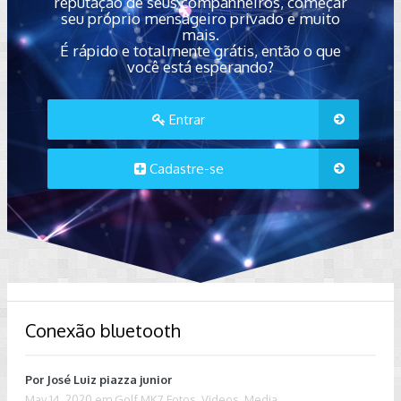
reputação de seus companheiros, começar
seu próprio mensageiro privado e muito
mais.
É rápido e totalmente grátis, então o que
você está esperando?
Entrar
Cadastre-se
Conexão bluetooth
Por
José Luiz piazza junior
May 14, 2020
em
Golf MK7 Fotos, Videos, Media