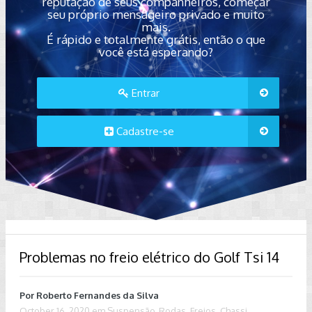
reputação de seus companheiros, começar
seu próprio mensageiro privado e muito
mais.
É rápido e totalmente grátis, então o que
você está esperando?
Entrar
Cadastre-se
Problemas no freio elétrico do Golf Tsi 14
Por
Roberto Fernandes da Silva
October 16, 2020
em
Suspensão, Rodas, Freios, Chassi