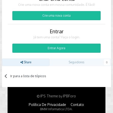
Crie uma nova conta em nossa comunidade. É fácil!
Crie uma nova conta
Entrar
Já tem uma conta? Faça o login.
Entrar Agora
Share
Seguidores
0
Ir para a lista de tópicos
IPS Theme
IPBForo
by
Política De Privacidade
Contato
BMM Informatica LTDA.