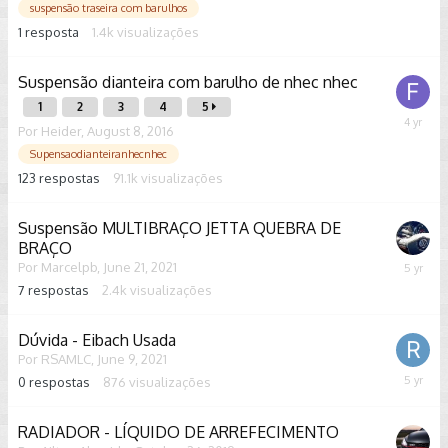
15,
suspensão traseira com barulhos
2021
1
resposta
1.4k
visualizações
Suspensão dianteira com barulho de nhec nhec
1
2
3
4
5
August
Por
Heider
,
August 8, 2016
24,
Supensaodianteiranhecnhec
2021
123
respostas
91.1k
visualizações
Suspensão MULTIBRAÇO JETTA QUEBRA DE
BRAÇO
Por
Marcelpb
,
June 21, 2021
June
28,
7
respostas
2.4k
visualizações
2021
Dúvida - Eibach Usada
Por
RSAMLC
,
June 9, 2021
0
respostas
876
visualizações
June
9,
2021
RADIADOR - LÍQUIDO DE ARREFECIMENTO