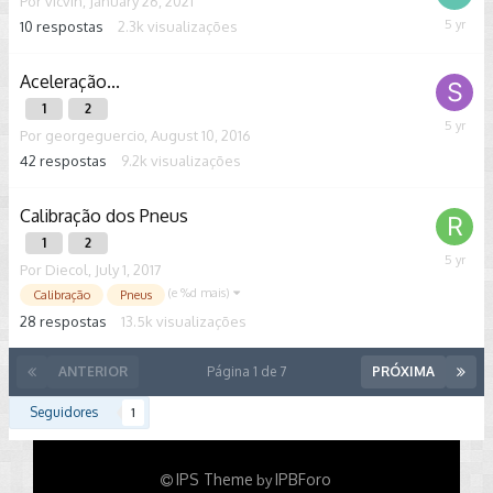
Por
vicvin
,
January 26, 2021
10
respostas
2.3k
visualizações
Februar
27,
2021
Aceleração...
1
2
Februar
Por
georgeguercio
,
August 10, 2016
24,
42
respostas
9.2k
visualizações
2021
Calibração dos Pneus
1
2
Februar
Por
Diecol
,
July 1, 2017
10,
(e %d mais)
Calibração
Pneus
2021
28
respostas
13.5k
visualizações
ANTERIOR
Página 1 de 7
PRÓXIMA
Seguidores
1
IPS Theme
IPBForo
by