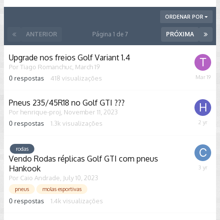
ORDENAR POR
ANTERIOR
Página 1 de 7
PRÓXIMA
Upgrade nos freios Golf Variant 1.4
Por
Tiago Romanchuc
,
March 19
0
respostas
418
visualizações
March
19
Pneus 235/45R18 no Golf GTI ???
Por
henrique-proj
,
November 11, 2023
0
respostas
1.3k
visualizações
Novemb
11,
2023
rodas
Vendo Rodas réplicas Golf GTI com pneus
Hankook
July
10,
Por
Caio Andrade
,
July 10, 2023
2023
pneus
molas esportivas
0
respostas
1.4k
visualizações