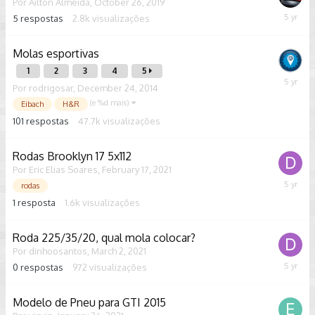
Por
Ailton Almeida
,
October 26, 2019
5
respostas
2.8k
visualizações
June
6,
2021
Molas esportivas
1
2
3
4
5
May
Por
rodrigosar
,
December 24, 2014
3,
(e %d mais)
Eibach
H&R
2021
101
respostas
47.7k
visualizações
Rodas Brooklyn 17 5x112
Por
Eric Elias Soares
,
February 17, 2021
April
rodas
24,
1
resposta
1.6k
visualizações
2021
Roda 225/35/20, qual mola colocar?
Por
dinhoosantos
,
March 2, 2021
0
respostas
972
visualizações
March
2,
2021
Modelo de Pneu para GTI 2015