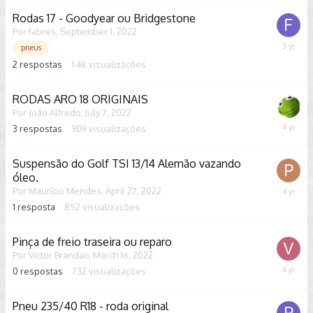
2022
Rodas 17 - Goodyear ou Bridgestone
Por
fabres
,
September 1, 2022
Septem
pneus
21,
2
respostas
1.4k
visualizações
2022
RODAS ARO 18 ORIGINAIS
Por
João Alfredo
,
July 7, 2022
3
respostas
909
visualizações
July
8,
2022
Suspensão do Golf TSI 13/14 Alemão vazando
óleo.
Por
Maurício Mendes
,
April 27, 2022
May
7,
1
resposta
852
visualizações
2022
Pinça de freio traseira ou reparo
Por
Victor Brandao
,
March 16, 2022
0
respostas
732
visualizações
March
16,
2022
Pneu 235/40 R18 - roda original