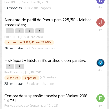
Por
RKF85
,
December 18, 2021
0
respostas
1.3k
visualizações
Decemb
18,
2021
Aumento do perfil do Pneus para 225/50 - Minhas
impressões;
Decemb
1
2
3
4
8,
Por
sidnei_jf
,
March 2, 2016
2021
aumento perfil 225/45 para 225/50
78
respostas
23.9k
visualizações
H&R Sport + Bilstein B8: análise e comparativo
1
2
October
Por
Brunomri
,
July 15, 2017
11,
(e %d mais)
esportiva
suspensão
2021
28
respostas
34.6k
visualizações
Compra de suspensão traseira para Variant 2018
1.4 TSI
Por
Alison.basso
,
September 15, 2021
Septem