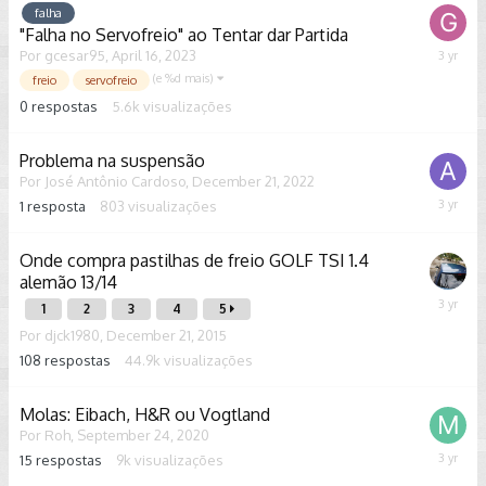
falha
"Falha no Servofreio" ao Tentar dar Partida
Por
gcesar95
,
April 16, 2023
April
16,
(e %d mais)
freio
servofreio
2023
0
respostas
5.6k
visualizações
Problema na suspensão
Por
José Antônio Cardoso
,
December 21, 2022
1
resposta
803
visualizações
March
18,
2023
Onde compra pastilhas de freio GOLF TSI 1.4
alemão 13/14
Februar
1
2
3
4
5
7,
Por
djck1980
,
December 21, 2015
2023
108
respostas
44.9k
visualizações
Molas: Eibach, H&R ou Vogtland
Por
Roh
,
September 24, 2020
15
respostas
9k
visualizações
Decemb
15,