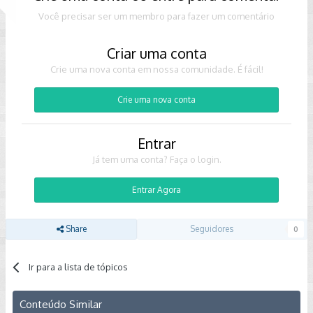
Você precisar ser um membro para fazer um comentário
Criar uma conta
Crie uma nova conta em nossa comunidade. É fácil!
Crie uma nova conta
Entrar
Já tem uma conta? Faça o login.
Entrar Agora
Share
Seguidores
0
Ir para a lista de tópicos
Conteúdo Similar