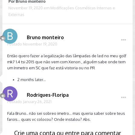
Por
Bruno monteiro
November 19, 2020
em
Modificações Cosméticas Internas e
Externas
Bruno monteiro
Postado
November 19, 2020
Então quero fazer a legalização das lâmpadas de led no meu golf
mk7 1.4 tsi 2015 que não vem com Xenon , alguém sabe onde tem
um Inmetro em SC que faz está vistoria ou no PR
2 months later...
Rodrigues-Floripa
Postado
January 26, 2021
Fala Bruno.. não sei sobreo imetro... mas queria saber sobre teus
farois... quais vc colocou? Onde instalou? Abs.
Crie uma conta ou entre para comentar