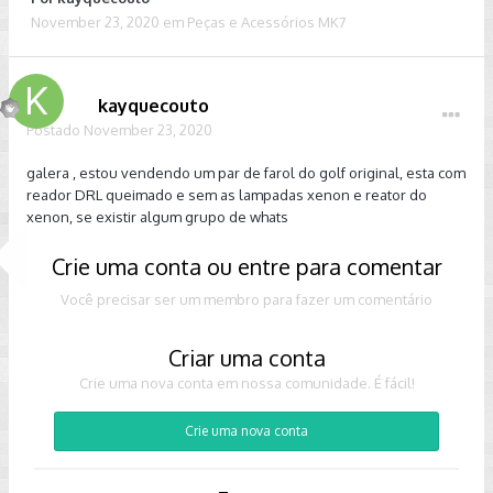
November 23, 2020
em
Peças e Acessórios MK7
kayquecouto
Postado
November 23, 2020
galera , estou vendendo um par de farol do golf original, esta com
reador DRL queimado e sem as lampadas xenon e reator do
xenon, se existir algum grupo de whats
Crie uma conta ou entre para comentar
Você precisar ser um membro para fazer um comentário
Criar uma conta
Crie uma nova conta em nossa comunidade. É fácil!
Crie uma nova conta