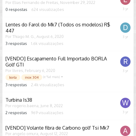
Por
Elias Fernando de Freitas
,
November 29, 2022
0
respostas
624
visualizações
Novemb
29,
2022
Lentes do Farol do Mk7 (Todos os modelos) R$
447
Por
Thiago M. G.
,
August 6, 2020
October
13,
3
respostas
1.6k
visualizações
2022
[VENDO] Escapamento Full Importado BORLA
Golf GTI
Por
ltvres
,
February 6, 2020
Septem
8,
(e %d mais)
borla
inox 304
2022
3
respostas
2.4k
visualizações
Turbina Is38
Por
rogerio.baena
,
June 8, 2022
2
respostas
969
visualizações
August
22,
2022
[VENDO] Volante fibra de Carbono golf Tsi Mk7
Por
angelo omura
,
August 12, 2022