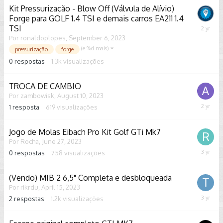
2023
Kit Pressurização - Blow Off (Válvula de Alívio)
Forge para GOLF 1.4 TSI e demais carros EA211 1.4
TSI
Septem
Por
ronaldoplopes
,
September 6, 2023
6,
2023
(e %d mais)
pressurização
forge
0
respostas
1.3k
visualizações
TROCA DE CAMBIO
Por
zambowisk
,
August 10, 2023
1
resposta
619
visualizações
August
10,
2023
Jogo de Molas Eibach Pro Kit Golf GTi Mk7
Por
Rocha
,
June 27, 2023
0
respostas
758
visualizações
June
27,
2023
(Vendo) MIB 2 6,5" Completa e desbloqueada
Por
rikrdu
,
April 15, 2023
2
respostas
1.2k
visualizações
May
23,
2023