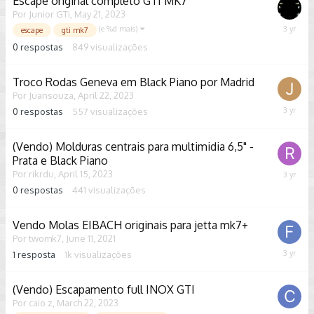
Escape original completo GTI MK7
Por
Junior GTi
,
May 21, 2023
(e %d mais)
May
escape
gti mk7
21,
0
respostas
849
visualizações
2023
Troco Rodas Geneva em Black Piano por Madrid
Por
Juansouza
,
April 22, 2023
0
respostas
557
visualizações
April
22,
2023
(Vendo) Molduras centrais para multimidia 6,5" -
Prata e Black Piano
Por
rikrdu
,
April 15, 2023
April
15,
0
respostas
441
visualizações
2023
Vendo Molas EIBACH originais para jetta mk7+
Por
twomk7
,
June 11, 2021
1
resposta
1k
visualizações
March
29,
2023
(Vendo) Escapamento full INOX GTI
Por
caio z
,
March 22, 2023