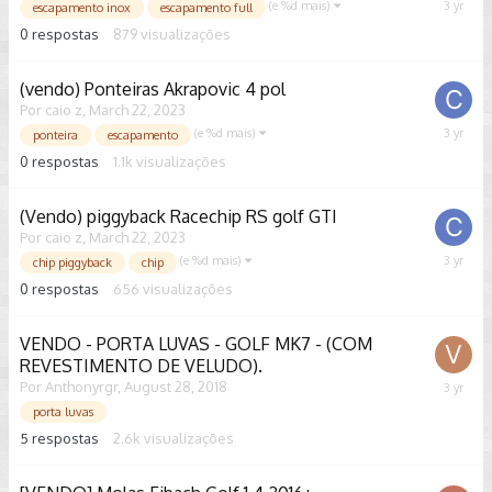
(e %d mais)
March
escapamento inox
escapamento full
22,
0
respostas
879
visualizações
2023
(vendo) Ponteiras Akrapovic 4 pol
Por
caio z
,
March 22, 2023
(e %d mais)
March
ponteira
escapamento
22,
0
respostas
1.1k
visualizações
2023
(Vendo) piggyback Racechip RS golf GTI
Por
caio z
,
March 22, 2023
(e %d mais)
March
chip piggyback
chip
22,
0
respostas
656
visualizações
2023
VENDO - PORTA LUVAS - GOLF MK7 - (COM
REVESTIMENTO DE VELUDO).
Por
Anthonyrgr
,
August 28, 2018
March
7,
porta luvas
2023
5
respostas
2.6k
visualizações