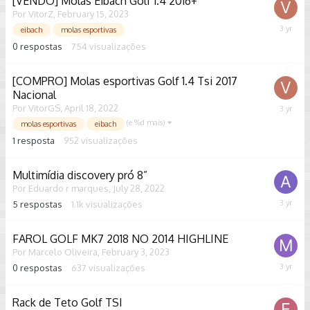
[VENDO] Molas Eibach Golf 1.4 2016+
Por
VitorZ
,
February 15, 2023
Februar
eibach
molas esportivas
15,
0
respostas
754
visualizações
2023
[COMPRO] Molas esportivas Golf 1.4 Tsi 2017
Nacional
Por
VitorGS
,
April 18, 2022
Februar
15,
(e %d mais)
molas esportivas
eibach
2023
1
resposta
952
visualizações
Multimídia discovery pró 8”
Por
Eduardo r marques
,
July 28, 2022
5
respostas
1.1k
visualizações
Februar
9,
2023
FAROL GOLF MK7 2018 NO 2014 HIGHLINE
Por
Marcelo Oliveira
,
February 3, 2023
0
respostas
637
visualizações
Februar
3,
2023
Rack de Teto Golf TSI