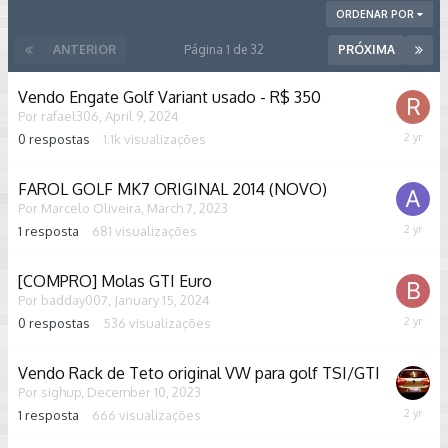
ORDENAR POR
ANTERIOR
Página 1 de 32
PRÓXIMA
Vendo Engate Golf Variant usado - R$ 350
Por
rafael306
,
April 9, 2024
0
respostas
1.1k
visualizações
April
9,
2024
FAROL GOLF MK7 ORIGINAL 2014 (NOVO)
Por
Marcelo Oliveira
,
March 7, 2023
1
resposta
681
visualizações
March
23,
2024
[COMPRO] Molas GTI Euro
Por
badday007
,
January 15, 2024
0
respostas
536
visualizações
January
15,
2024
Vendo Rack de Teto original VW para golf TSI/GTI
Por
sighup
,
December 10, 2023
1
resposta
666
visualizações
Decemb
26,