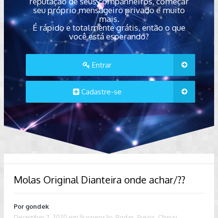
reputação de seus companheiros, começar
seu próprio mensageiro privado e muito
mais.
É rápido e totalmente grátis, então o que
você está esperando?
Entrar
Cadastre-se
Molas Original Dianteira onde achar/??
Por
gondek
December 7, 2020
em
Suspensão, Rodas, Freios, Chassi