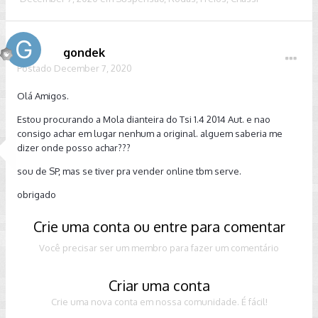
gondek
Postado
December 7, 2020
Olá Amigos.
Estou procurando a Mola dianteira do Tsi 1.4 2014 Aut. e nao
consigo achar em lugar nenhum a original. alguem saberia me
dizer onde posso achar???
sou de SP, mas se tiver pra vender online tbm serve.
obrigado
Crie uma conta ou entre para comentar
Você precisar ser um membro para fazer um comentário
Criar uma conta
Crie uma nova conta em nossa comunidade. É fácil!