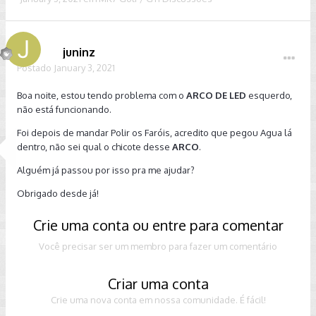
juninz
Postado
January 3, 2021
Boa noite, estou tendo problema com o
ARCO DE LED
esquerdo,
não está funcionando.
Foi depois de mandar Polir os Faróis, acredito que pegou Agua lá
dentro, não sei qual o chicote desse
ARCO
.
Alguém já passou por isso pra me ajudar?
Obrigado desde já!
Crie uma conta ou entre para comentar
Você precisar ser um membro para fazer um comentário
Criar uma conta
Crie uma nova conta em nossa comunidade. É fácil!