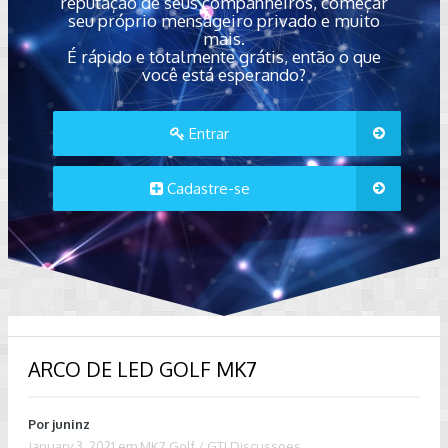
reputação de seus companheiros, começar
seu próprio mensageiro privado e muito
mais.
É rápido e totalmente grátis, então o que
você está esperando?
Entrar
Cadastre-se
ARCO DE LED GOLF MK7
Por
juninz
January 3, 2021
em
MK7 Golf / GTI Discussoes