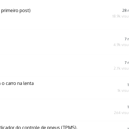
 primeiro post)
28
18.9k
visu
7
4.9k
visu
7
2.7k
visu
 o carro na lenta
1
1k
visu
1
264
visu
ndicador do controle de pneus (TPMS),