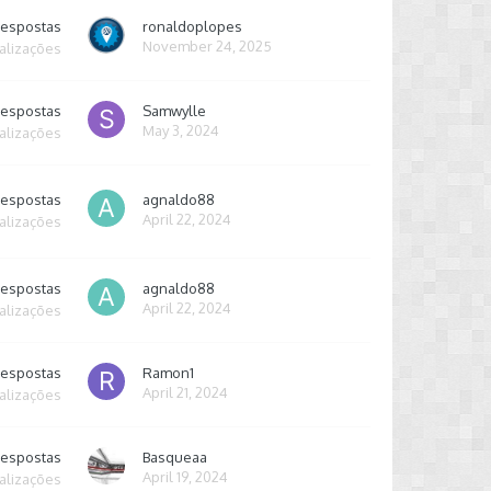
respostas
ronaldoplopes
November 24, 2025
alizações
respostas
Samwylle
May 3, 2024
alizações
respostas
agnaldo88
April 22, 2024
alizações
respostas
agnaldo88
April 22, 2024
alizações
respostas
Ramon1
April 21, 2024
alizações
respostas
Basqueaa
April 19, 2024
alizações