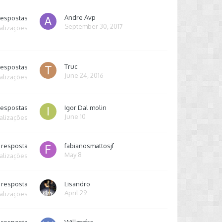
Andre Avp
respostas
September 30, 2017
alizações
Truc
respostas
June 24, 2016
alizações
respostas
Igor Dal molin
June 10
alizações
resposta
fabianosmattosjf
May 8
alizações
resposta
Lisandro
April 29
alizações