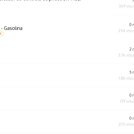
1
369
visu
0
 - Gasolina
254
visu
r
2
3.7k
visu
5
1.8k
visu
0
139
visu
0
275
visu