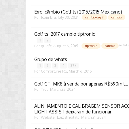
Erro: câmbio (Golf tsi 2015/2015 Mexicano)
Por
Jcoimbra
,
July 30, 2021
câmbio dsg 7
câmbio
Golf tsi 2017 cambio tiptronic
1
2
(e %d 
Por
guiqfc
,
August 5, 2019
tiptronic
cambio
Grupo de whats
1
2
3
4
37
Por
Comfortline RS
,
March 6, 2015
Golf GTI MK8 à venda por apenas R$590mil...
Por
Truc
,
March 23, 2024
ALINHAMENTO E CALIBRAGEM SENSOR ACC - 
LIGHT ASSIST deixaram de funcionar
Por
Webster Luiz Bindilatti
,
March 21, 2024