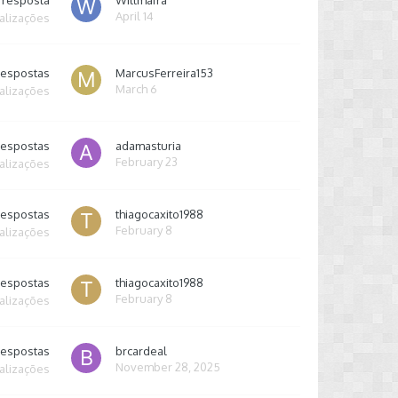
resposta
Willmafra
April 14
alizações
respostas
MarcusFerreira153
March 6
alizações
respostas
adamasturia
February 23
alizações
respostas
thiagocaxito1988
February 8
alizações
respostas
thiagocaxito1988
February 8
alizações
respostas
brcardeal
November 28, 2025
alizações