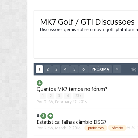
MK7 Golf / GTI Discussoes
Discussões gerais sobre o novo golf, plataforma
1
2
3
4
5
6
PRÓXIMA
Pági
Quantos MK7 temos no fórum?
1
2
3
4
23
Por
RicW
,
February 27, 2016
Estatística: falhas câmbio DSG7
(e %d 
Por
RicW
,
March 19, 2016
problemas
câmbio