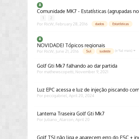
Comunidade MK7 - Estatísticas (agrupadas no
1
2
Por
RicW
,
February 28, 2016
dados
Estatísticas
NOVIDADE! Tópicos regionais
(e %d mais)
Por
RicW
,
June 21, 2016
Sul
sudeste
Golf Gti Mk7 falhando ao dar partida
Por
mathewscopetti
,
November 9, 2021
Luz EPC acessa e luz de injeção piscando com
Por
peccigabriel
,
April 20, 2024
Lanterna Traseira Golf Gti Mk7
Por
Juliano_Alarcon
,
April 20
Golf TSI não liga e aparecem erro do ESC + i