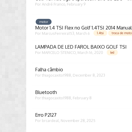
Por
André Franco
,
February 9
motor
Motor 1.4 TSI Flex no Golf 1.4TSI 2014 Manual
Por
MarcusFerreira153
,
March 6
1.4tsi
troca de moto
LAMPADA DE LED FAROL BAIXO GOLF TSI
Por
MARCELO STENICO
,
March 16, 2020
led
Falha câmbio
Por
thiagocaxito1988
,
December 8, 2023
Bluetooth
Por
thiagocaxito1988
,
February 8
Erro P2127
Por
brcardeal
,
November 28, 2025