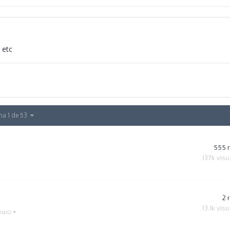
 etc
na 1 de 53
555
137k
visu
2
13.1k
visu
mais)