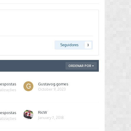
Seguidores
3
ORDENAR POR
respostas
Gustavog.gomes
October 9, 2023
alizações
RicW
respostas
January 7, 2018
alizações