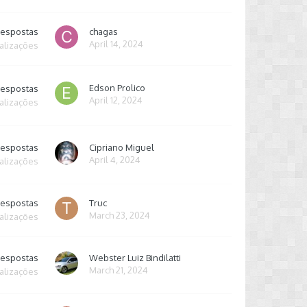
respostas
chagas
April 14, 2024
alizações
Edson Prolico
respostas
April 12, 2024
alizações
respostas
Cipriano Miguel
April 4, 2024
alizações
respostas
Truc
March 23, 2024
alizações
respostas
Webster Luiz Bindilatti
March 21, 2024
alizações