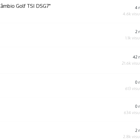
 Câmbio Golf TSI DSG7"
4
4.6k
visu
2
1.1k
visu
42
21.6k
visu
0
613
visu
0
634
visu
2
2.8k
visu