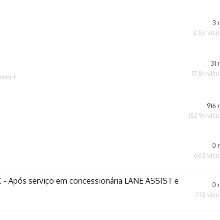
3
2.5k
visu
31
17.8k
visu
mais)
916
152.9k
visu
0
665
visu
Após serviço em concessionária LANE ASSIST e
0
772
visu