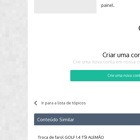
painel.
Criar uma co
Crie uma nova conta em nossa co
Crie uma nova con
Ir para a lista de tópicos
Conteúdo Similar
Troca de farol GOLF 1.4 TSI ALEMÃO