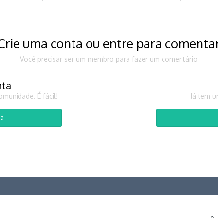
Crie uma conta ou entre para comenta
Você precisar ser um membro para fazer um comentário
nta
munidade. É fácil!
Já tem u
ta