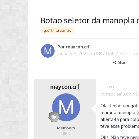
Botão seletor da manopla 
golf 1.4 tsi alemão
Por
maycon.crf
January 9, 2021
em
MK7 Golf / GTI Disc
Share
maycon.crf
Postado
January 9, 2
Ola, tenho um golf
retirar a manopla 
aberta-la para col
teve esse problema
Members
3
Obs: Não teve nenh