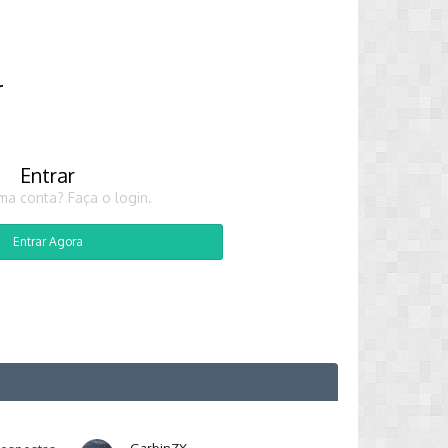
r
Entrar
ma conta? Faça o login.
Entrar Agora