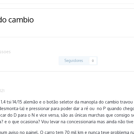
do cambio
ussoes
Seguidores
0
021
 1.4 tsi 14/15 alemão e o botão seletor da manopla do cambio travou
(desmonta-la) e pressionar para poder dar a ré ou no P quando cheg
ocar do D para o N e vice versa, são as únicas marchas que consigo
? e o que ocasiona? Vou levar na concessionaria mas ainda não tiv
um aviso no painel. O carro tem 70 mil km e nunca teve problema n