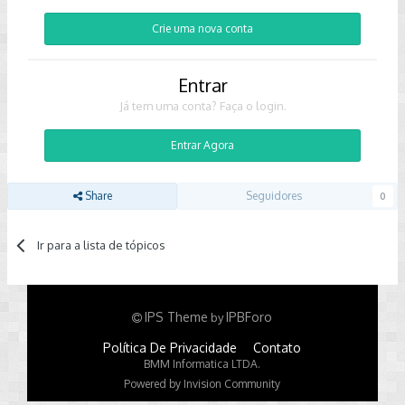
Crie uma nova conta
Entrar
Já tem uma conta? Faça o login.
Entrar Agora
Share
Seguidores
0
Ir para a lista de tópicos
IPS Theme
IPBForo
by
Política De Privacidade
Contato
BMM Informatica LTDA.
Powered by Invision Community