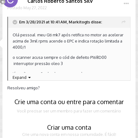
Carlos Roberto Santos Silv
Postado
May 27, 2022
Em 3/28/2021 at 10:41 AM, Markitogts disse:
Olá pessoal meu Gti mk7 após retifica no motor ao acelerar
acima de 3mil rpms acende o EPC e indica rotação limitada a
4000/1
o scanner acusa sempre o cód de defeito P168D00
interruptor pressão oleo 3
já medi a pressão de oleo e parece ok
Expand
troquei copo e vareta do filtro as 3 cebolinhas e nada
Resolveu amigo?
Crie uma conta ou entre para comentar
Você precisar ser um membro para fazer um comentário
Criar uma conta
Crie uma nova conta em nossa comunidade. É fácil!