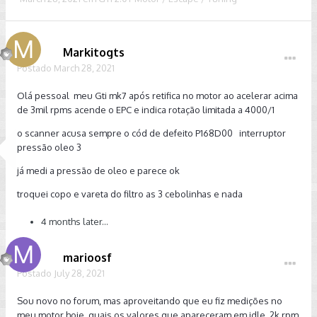
Markitogts
Postado
March 28, 2021
Olá pessoal meu Gti mk7 após retifica no motor ao acelerar acima
de 3mil rpms acende o EPC e indica rotação limitada a 4000/1
o scanner acusa sempre o cód de defeito P168D00 interruptor
pressão oleo 3
já medi a pressão de oleo e parece ok
troquei copo e vareta do filtro as 3 cebolinhas e nada
4 months later...
marioosf
Postado
July 28, 2021
Sou novo no forum, mas aproveitando que eu fiz medições no
meu motor hoje, quais os valores que apareceram em idle, 2k rpm