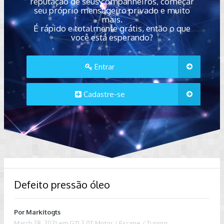
reputação de seus companheiros, começar
seu próprio mensageiro privado e muito
mais.
É rápido e totalmente grátis, então o que
você está esperando?
Entrar
Cadastre-se
Defeito pressão óleo
Por
Markitogts
March 28, 2021
em
GTI 2.0T Motor / Escape / Tuning