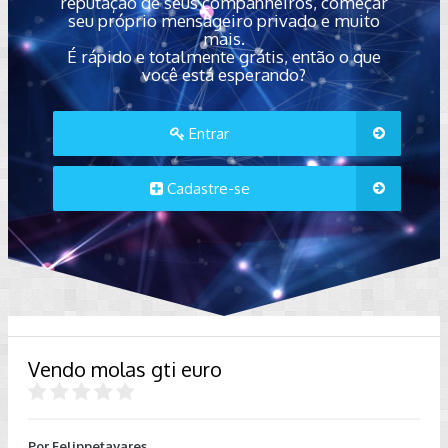
reputação de seus companheiros, começar
seu próprio mensageiro privado e muito
mais.
É rápido e totalmente grátis, então o que
você está esperando?
Entrar
Cadastre-se
Vendo molas gti euro
Por
Felippetavares