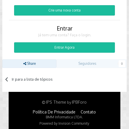
Crie uma nova conta
Entrar
Já tem uma conta? Faça o login.
Entrar Agora
Share
Seguidores
0
Ir para a lista de tópicos
IPS Theme
IPBForo
by
Política De Privacidade
Contato
BMM Informatica LTDA.
Powered by Invision Community