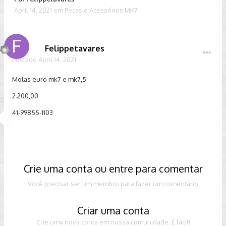
April 14, 2021
em
Peças e Acessórios MK7
Felippetavares
Postado
April 14, 2021
Molas euro mk7 e mk7,5
2.200,00
41-99855-1103
Crie uma conta ou entre para comentar
Você precisar ser um membro para fazer um comentário
Criar uma conta
Crie uma nova conta em nossa comunidade. É fácil!