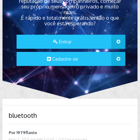
reputação de seus companheiros, começar
seu próprio mensageiro privado e muito
mais.
É rápido e totalmente grátis, então o que
você está esperando?
Entrar
Cadastre-se
bluetooth
Por
1979flavio
May 7, 2021
em
MK7 Golf / GTI Discussoes