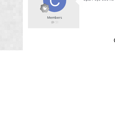
Members
51
Criar uma co
Crie uma nova conta em nossa co
Crie uma nova con
Ir para a lista de tópicos