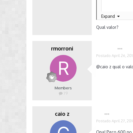
Expand
Qual valor?
rmorroni
Autor
Postado
April 26, 20
@caio z
qual o val
Members
79
caio z
Postado
April 27, 20
Opa! Peço 600 no p