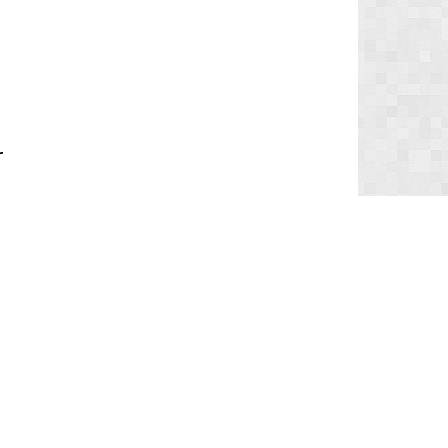
r
Entrar
ma conta? Faça o login.
Entrar Agora