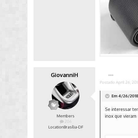
GiovanniH
Postado
April 26, 20
Em 4/26/2018 
Se interessar t
Members
inox que vieram
206
Location
Brasília-DF