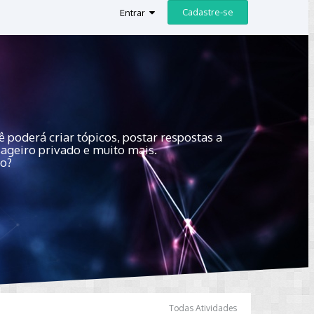
Cadastre-se
Entrar
 poderá criar tópicos, postar respostas a
sageiro privado e muito mais.
do?
Todas Atividades