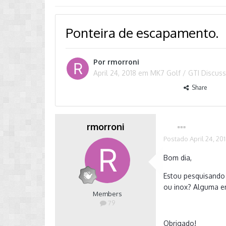
Ponteira de escapamento.
Por
rmorroni
April 24, 2018
em
MK7 Golf / GTI Discus
Share
rmorroni
Postado
April 24, 20
Bom dia,
Estou pesquisando 
ou inox? Alguma en
Members
79
Obrigado!