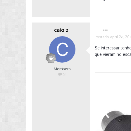
caio z
Postado
April 26, 20
Se interessar tenh
que vieram no esca
Members
51