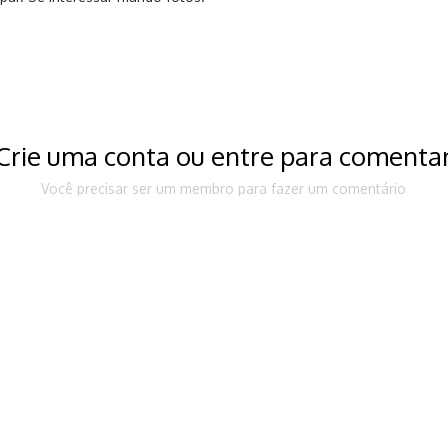
Crie uma conta ou entre para comenta
Você precisar ser um membro para fazer um comentário
nta
munidade. É fácil!
Já tem u
ta