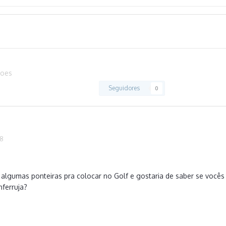
soes
Seguidores
0
18
algumas ponteiras pra colocar no Golf e gostaria de saber se vocês 
ferruja?