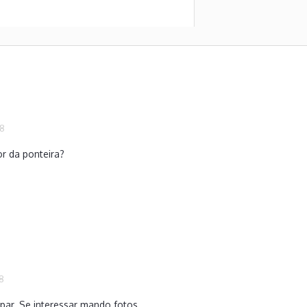
18
or da ponteira?
18
ar. Se interessar mando fotos.