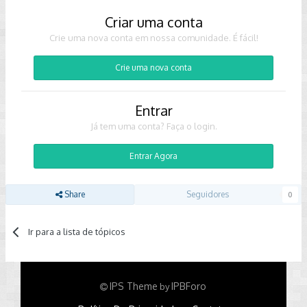
Criar uma conta
Crie uma nova conta em nossa comunidade. É fácil!
Crie uma nova conta
Entrar
Já tem uma conta? Faça o login.
Entrar Agora
Share
Seguidores
0
Ir para a lista de tópicos
IPS Theme
IPBForo
by