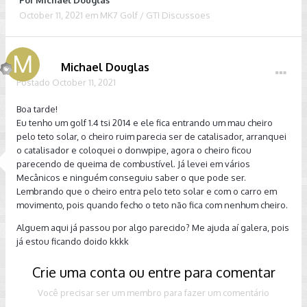
Por
Michael Douglas
October 11, 2021
em
MK7 Golf / GTI Discussoes
Michael Douglas
Postado
October 11, 2021
Boa tarde!
Eu tenho um golf 1.4 tsi 2014 e ele fica entrando um mau cheiro
pelo teto solar, o cheiro ruim parecia ser de catalisador, arranquei
o catalisador e coloquei o donwpipe, agora o cheiro ficou
parecendo de queima de combustível. Já levei em vários
Mecânicos e ninguém conseguiu saber o que pode ser.
Lembrando que o cheiro entra pelo teto solar e com o carro em
movimento, pois quando fecho o teto não fica com nenhum cheiro.
Alguem aqui já passou por algo parecido? Me ajuda aí galera, pois
já estou ficando doido kkkk
Crie uma conta ou entre para comentar
Você precisar ser um membro para fazer um comentário