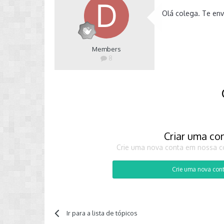
Olá colega. Te en
Members
8
Criar uma co
Crie uma nova conta em nossa co
Crie uma nova con
Ir para a lista de tópicos