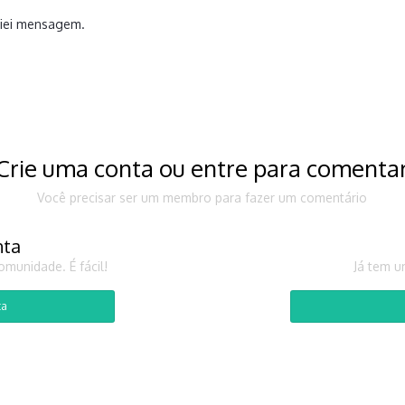
viei mensagem.
Crie uma conta ou entre para comenta
Você precisar ser um membro para fazer um comentário
nta
munidade. É fácil!
Já tem u
ta