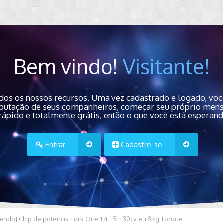
Bem vindo!
Visitante!
dos os nossos recursos. Uma vez cadastrado e logado, você
 reputação de seus companheiros, começar seu próprio men
rápido e totalmente grátis, então o que você está esperan
Entrar
Cadastre-se
endo] Chip de potencia Tork One 1.4 TSI +30cv e +8Kg Torque