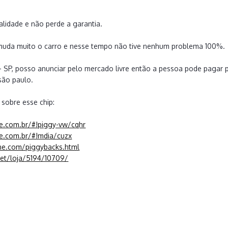
alidade e não perde a garantia.
 muda muito o carro e nesse tempo não tive nenhum problema 100%.
 SP, posso anunciar pelo mercado livre então a pessoa pode pagar p
ão paulo.
 sobre esse chip:
e.com.br/#!piggy-vw/cqhr
e.com.br/#!mdia/cuzx
ne.com/piggybacks.html
net/loja/5194/10709/