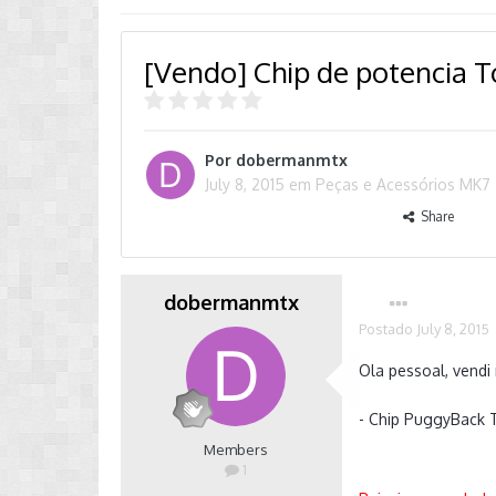
[Vendo] Chip de potencia T
Por
dobermanmtx
July 8, 2015
em
Peças e Acessórios MK7
Share
dobermanmtx
Postado
July 8, 2015
Ola pessoal, vendi
- Chip PuggyBack 
Members
1