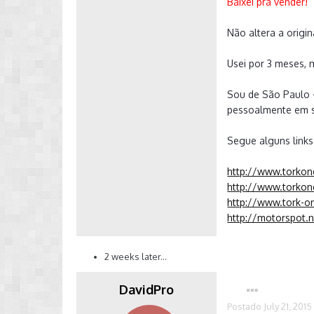
Baixei pra vender!
Não altera a origin
Usei por 3 meses,
Sou de São Paulo -
pessoalmente em s
Segue alguns links
http://www.torkon
http://www.torkon
http://www.tork-o
http://motorspot.
2 weeks later...
DavidPro
Postado
July 21, 2015