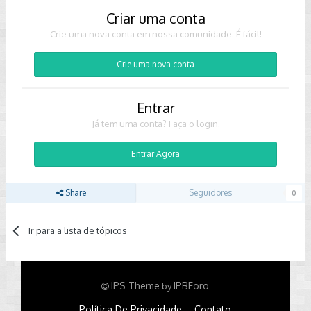
Criar uma conta
Crie uma nova conta em nossa comunidade. É fácil!
Crie uma nova conta
Entrar
Já tem uma conta? Faça o login.
Entrar Agora
Share
Seguidores
0
Ir para a lista de tópicos
IPS Theme
IPBForo
by
Política De Privacidade
Contato