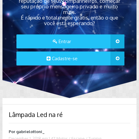
reputação de seus companheiros, começar
seu próprio mensageiro privado e muito
mais.
É rápido e totalmente grátis, então o que
você está esperando?
Entrar
Cadastre-se
Lâmpada Led na ré
Por
gabrielottoni_
December 1, 2018
em
1.4T Motor / Escape / Tuning